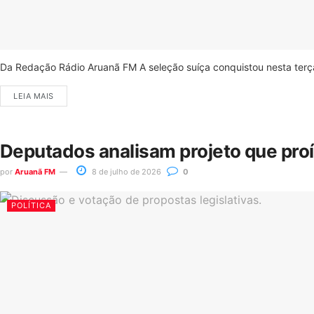
Da Redação Rádio Aruanã FM A seleção suíça conquistou nesta terça-
LEIA MAIS
Deputados analisam projeto que pro
por
Aruanã FM
8 de julho de 2026
0
POLÍTICA