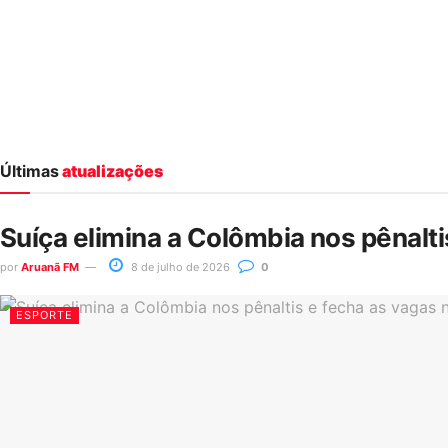
Últimas
atualizações
Suíça elimina a Colômbia nos pênalt
por
Aruanã FM
8 de julho de 2026
0
ESPORTE