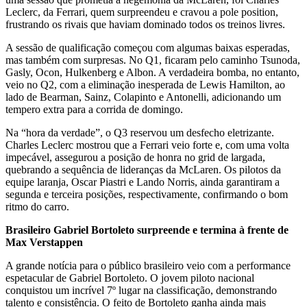
Leclerc, da Ferrari, quem surpreendeu e cravou a pole position,
frustrando os rivais que haviam dominado todos os treinos livres.
A sessão de qualificação começou com algumas baixas esperadas,
mas também com surpresas. No Q1, ficaram pelo caminho Tsunoda,
Gasly, Ocon, Hulkenberg e Albon. A verdadeira bomba, no entanto,
veio no Q2, com a eliminação inesperada de Lewis Hamilton, ao
lado de Bearman, Sainz, Colapinto e Antonelli, adicionando um
tempero extra para a corrida de domingo.
Na “hora da verdade”, o Q3 reservou um desfecho eletrizante.
Charles Leclerc mostrou que a Ferrari veio forte e, com uma volta
impecável, assegurou a posição de honra no grid de largada,
quebrando a sequência de lideranças da McLaren. Os pilotos da
equipe laranja, Oscar Piastri e Lando Norris, ainda garantiram a
segunda e terceira posições, respectivamente, confirmando o bom
ritmo do carro.
Brasileiro Gabriel Bortoleto surpreende e termina à frente de
Max Verstappen
A grande notícia para o público brasileiro veio com a performance
espetacular de Gabriel Bortoleto. O jovem piloto nacional
conquistou um incrível 7º lugar na classificação, demonstrando
talento e consistência. O feito de Bortoleto ganha ainda mais