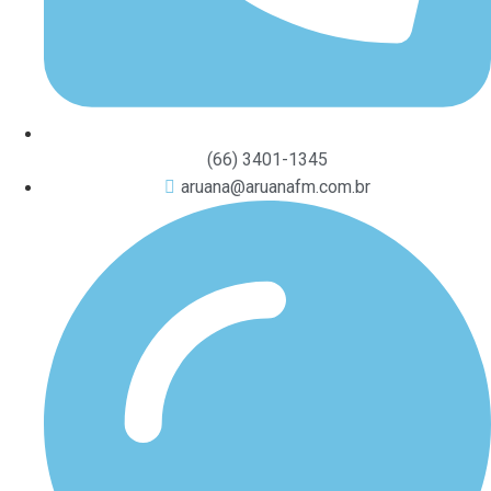
(66) 3401-1345
aruana@aruanafm.com.br