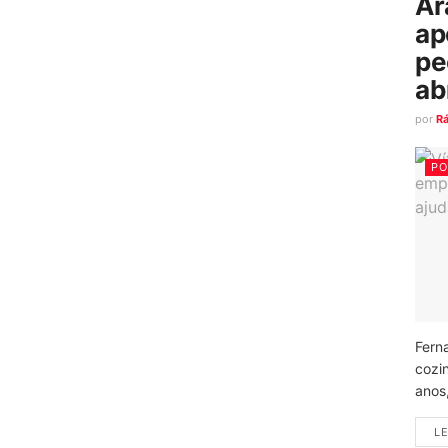
Ar
ap
pe
ab
por
R
PO
Fern
cozi
anos
LE