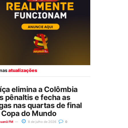
imas
atualizações
íça elimina a Colômbia
s pênaltis e fecha as
gas nas quartas de final
 Copa do Mundo
ruanã FM
8 de julho de 2026
0