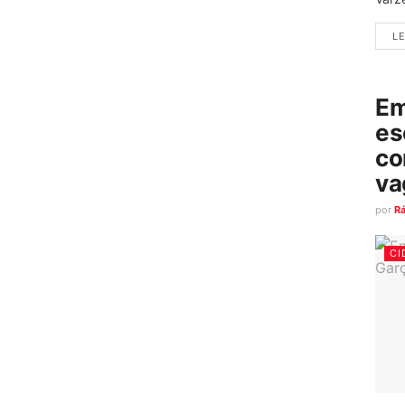
LE
Em
es
co
va
por
R
CI