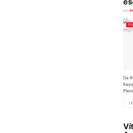
es
por
A
PO
Da R
Kayo
Plená
LE
Ví