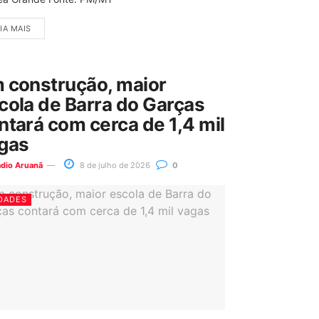
IA MAIS
 construção, maior
cola de Barra do Garças
ntará com cerca de 1,4 mil
gas
ádio Aruanã
8 de julho de 2026
0
DADES