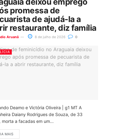
aguaia deixou emprego
ós promessa de
cuarista de ajudá-la a
rir restaurante, diz família
ádio Aruanã
8 de julho de 2026
0
LÍCIA
ando Deamo e Victória Oliveira | g1 MT A
nheira Daiany Rodrigues de Souza, de 33
, morta a facadas em um...
IA MAIS