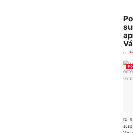
Po
su
ap
Vá
por
R
PO
Da R
susp
Várz