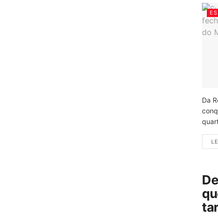
ES
Da R
conq
quart
LE
De
qu
ta