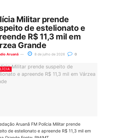
lícia Militar prende
speito de estelionato e
reende R$ 11,3 mil em
rzea Grande
ádio Aruanã
8 de julho de 2026
0
LÍCIA
edação Aruanã FM Polícia Militar prende
eito de estelionato e apreende R$ 11,3 mil em
ea Grande Fonte: PM/MT