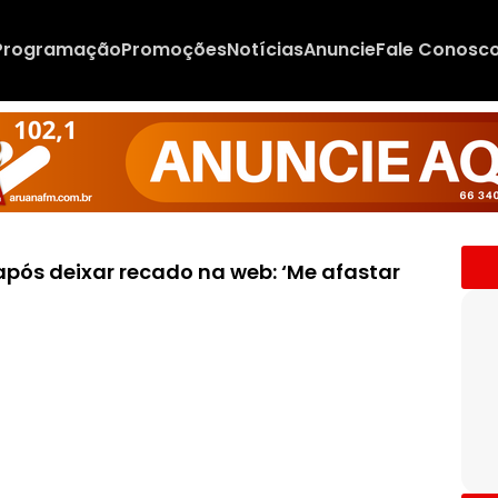
Programação
Promoções
Notícias
Anuncie
Fale Conosc
após deixar recado na web: ‘Me afastar