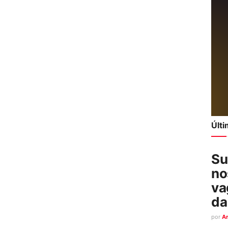
Últ
Su
no
va
da
por
A