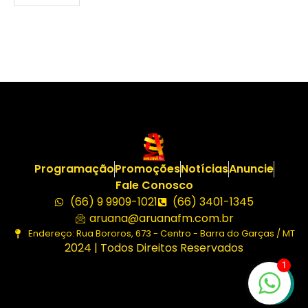
Programação
Promoções
Notícias
Anuncie
Fale Conosco
(66) 9 9909-1021
(66) 3401-1345
aruana@aruanafm.com.br
Endereço: Rua Bororos, 673 - Centro - Barra do Garças / MT
2024 | Todos Direitos Reservados
1