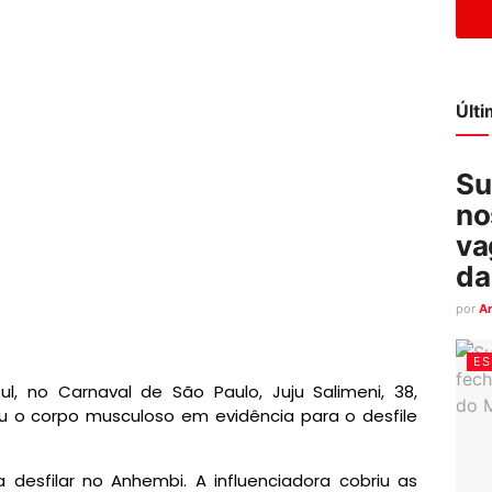
Últ
Su
no
va
da
por
A
ES
l, no Carnaval de São Paulo, Juju Salimeni, 38,
u o corpo musculoso em evidência para o desfile
desfilar no Anhembi. A influenciadora cobriu as