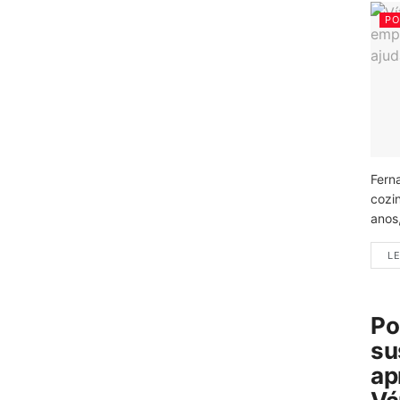
PO
Fern
cozi
anos
LE
Po
su
ap