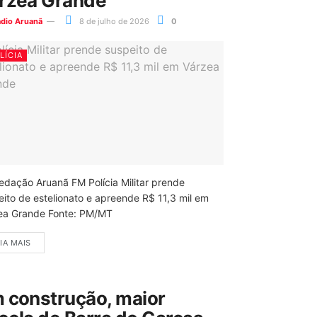
rzea Grande
ádio Aruanã
8 de julho de 2026
0
LÍCIA
edação Aruanã FM Polícia Militar prende
eito de estelionato e apreende R$ 11,3 mil em
ea Grande Fonte: PM/MT
IA MAIS
 construção, maior