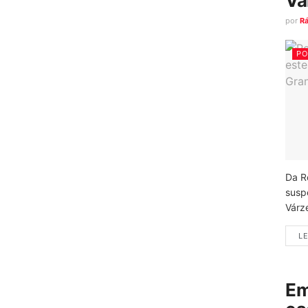
Vá
por
R
PO
Da R
susp
Várz
LE
Em