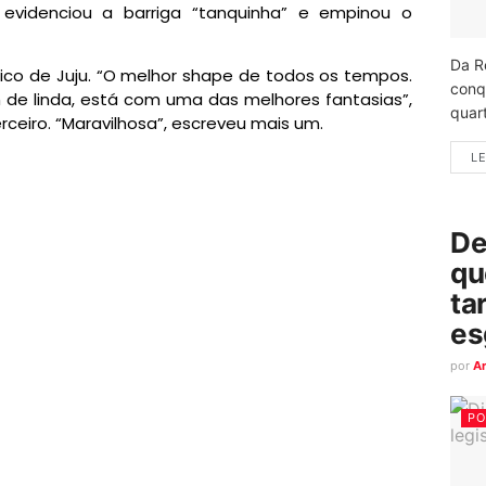
evidenciou a barriga “tanquinha” e empinou o
Da R
sico de Juju. “O melhor shape de todos os tempos.
conq
 de linda, está com uma das melhores fantasias”,
quart
erceiro. “Maravilhosa”, escreveu mais um.
LE
De
qu
ta
es
por
A
PO