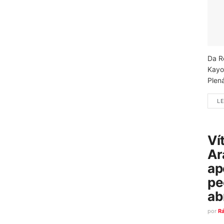
Da R
Kayo
Plená
LE
Ví
Ar
ap
pe
ab
por
R