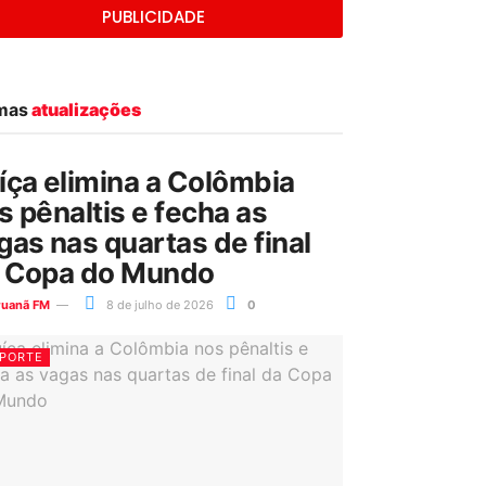
PUBLICIDADE
imas
atualizações
íça elimina a Colômbia
s pênaltis e fecha as
gas nas quartas de final
 Copa do Mundo
ruanã FM
8 de julho de 2026
0
PORTE