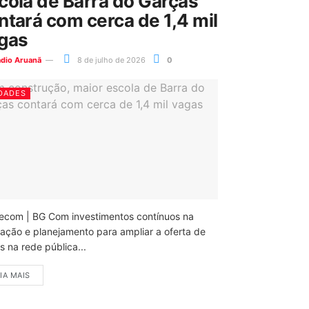
cola de Barra do Garças
ntará com cerca de 1,4 mil
gas
ádio Aruanã
8 de julho de 2026
0
DADES
ecom | BG Com investimentos contínuos na
ação e planejamento para ampliar a oferta de
 na rede pública...
IA MAIS