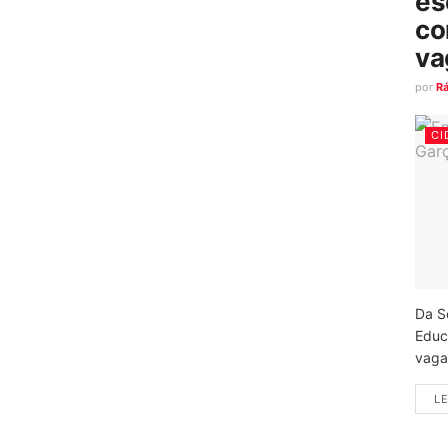
es
co
va
por
R
CI
Da S
Educ
vagas
LE