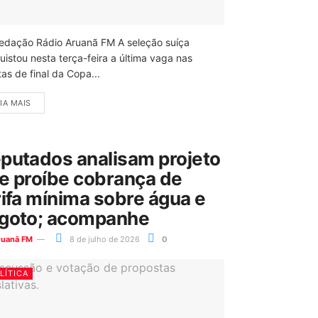
edação Rádio Aruanã FM A seleção suíça
uistou nesta terça-feira a última vaga nas
as de final da Copa...
IA MAIS
putados analisam projeto
e proíbe cobrança de
rifa mínima sobre água e
goto; acompanhe
ruanã FM
8 de julho de 2026
0
LÍTICA