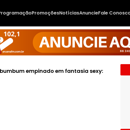
Programação
Promoções
Notícias
Anuncie
Fale Conosc
 e bumbum empinado em fantasia sexy: