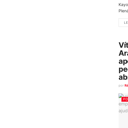
Kayo
Plená
LE
Ví
Ar
ap
pe
ab
por
R
PO