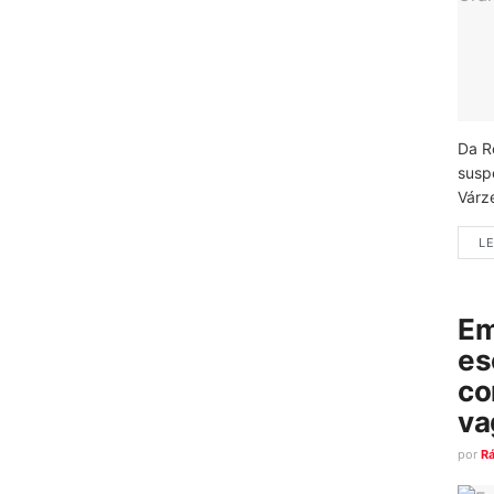
Da R
susp
Várz
LE
Em
es
co
va
por
R