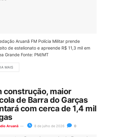
edação Aruanã FM Polícia Militar prende
eito de estelionato e apreende R$ 11,3 mil em
ea Grande Fonte: PM/MT
IA MAIS
 construção, maior
cola de Barra do Garças
ntará com cerca de 1,4 mil
gas
ádio Aruanã
8 de julho de 2026
0