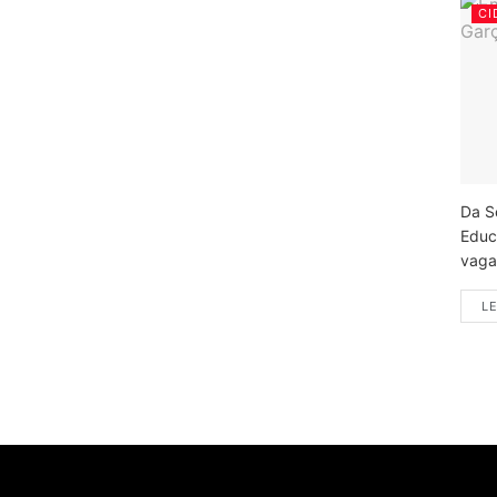
CI
Da S
Educ
vagas
LE