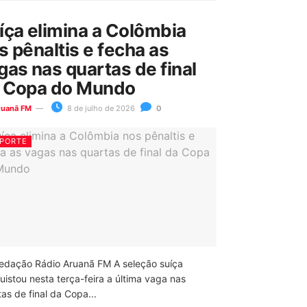
íça elimina a Colômbia
s pênaltis e fecha as
gas nas quartas de final
 Copa do Mundo
ruanã FM
8 de julho de 2026
0
PORTE
edação Rádio Aruanã FM A seleção suíça
uistou nesta terça-feira a última vaga nas
as de final da Copa...