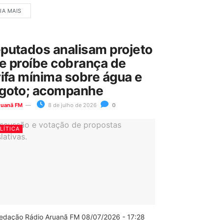
IA MAIS
putados analisam projeto
e proíbe cobrança de
rifa mínima sobre água e
goto; acompanhe
ruanã FM
8 de julho de 2026
0
LÍTICA
edação Rádio Aruanã FM 08/07/2026 - 17:28