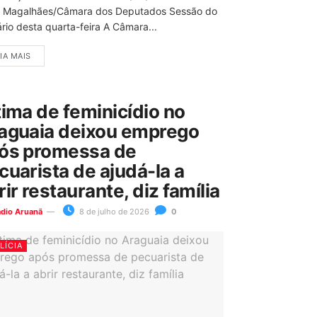
 Magalhães/Câmara dos Deputados Sessão do
rio desta quarta-feira A Câmara...
IA MAIS
tima de feminicídio no
aguaia deixou emprego
ós promessa de
cuarista de ajudá-la a
rir restaurante, diz família
ádio Aruanã
8 de julho de 2026
0
LÍCIA