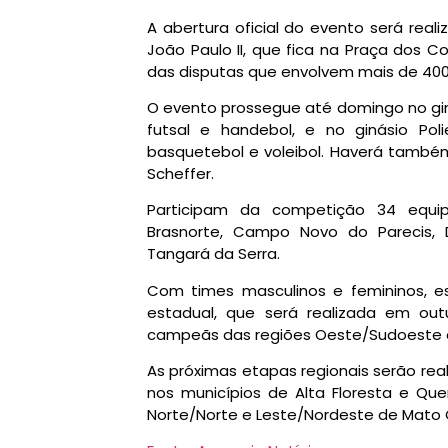
A abertura oficial do evento será real
João Paulo II, que fica na Praça dos C
das disputas que envolvem mais de 400 p
O evento prossegue até domingo no giná
futsal e handebol, e no ginásio Poli
basquetebol e voleibol. Haverá também
Scheffer.
Participam da competição 34 equip
Brasnorte, Campo Novo do Parecis, 
Tangará da Serra.
Com times masculinos e femininos, e
estadual, que será realizada em out
campeãs das regiões Oeste/Sudoeste 
As próximas etapas regionais serão rea
nos municípios de Alta Floresta e Que
Norte/Norte e Leste/Nordeste de Mato 