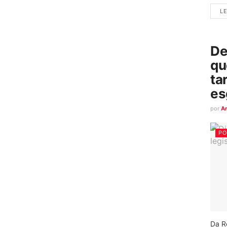
LE
De
qu
ta
es
por
A
PO
Da R