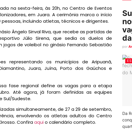
izada na sexta-feira, às 20h, no Centro de Eventos
Su
olonizadores, em Juara. A cerimônia marca o início
no
essoas, incluindo atletas, técnicos e dirigentes.
va
sio Ângelo Sinval Riva, que recebe as partidas de
da
esportivo Júlio Sirena, que sedia os duelos de
 jogos de voleibol no ginásio Fernando Sebastião
por
A
ES
es representando os municípios de Aripuanã,
Diamantino, Juara, Juína, Porto dos Gaúchos e
ssa fase regional define as vagas para a etapa
ubro. Até agora, já foram definidas as equipes
e Sul/Sudeste.
lizadas simultaneamente, de 27 a 29 de setembro,
Da R
rência, envolvendo os atletas adultos do Centro
conq
Grosso. Confira
aqui
o calendário completo.
quart