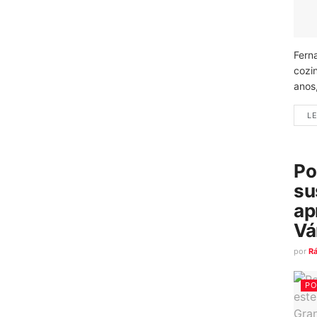
Fern
cozi
anos
LE
Po
su
ap
Vá
por
R
PO