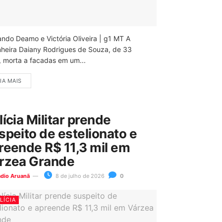
ando Deamo e Victória Oliveira | g1 MT A
nheira Daiany Rodrigues de Souza, de 33
, morta a facadas em um...
IA MAIS
lícia Militar prende
speito de estelionato e
reende R$ 11,3 mil em
rzea Grande
ádio Aruanã
8 de julho de 2026
0
LÍCIA