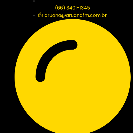
(66) 3401-1345
aruana@aruanafm.com.br