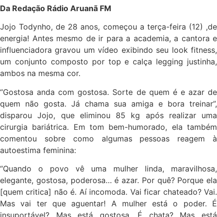
Da Redação Rádio Aruanã FM
Jojo Todynho, de 28 anos, começou a terça-feira (12) ,de
energia! Antes mesmo de ir para a academia, a cantora e
influenciadora gravou um vídeo exibindo seu look fitness,
um conjunto composto por top e calça legging justinha,
ambos na mesma cor.
“Gostosa anda com gostosa. Sorte de quem é e azar de
quem não gosta. Já chama sua amiga e bora treinar”,
disparou Jojo, que eliminou 85 kg após realizar uma
cirurgia bariátrica. Em tom bem-humorado, ela também
comentou sobre como algumas pessoas reagem à
autoestima feminina:
“Quando o povo vê uma mulher linda, maravilhosa,
elegante, gostosa, poderosa… é azar. Por quê? Porque ela
[quem critica] não é. Aí incomoda. Vai ficar chateado? Vai.
Mas vai ter que aguentar! A mulher está o poder. É
insuportável? Mas está gostosa. É chata? Mas está