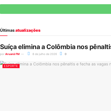
Últimas
atualizações
Suíça elimina a Colômbia nos pênalt
por
Aruanã FM
8 de julho de 2026
0
ESPORTE