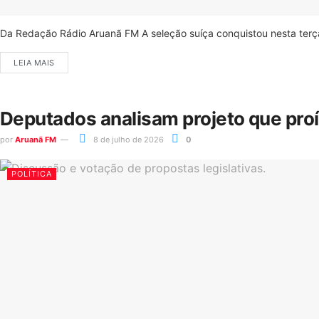
Da Redação Rádio Aruanã FM A seleção suíça conquistou nesta terça-
LEIA MAIS
Deputados analisam projeto que pro
por
Aruanã FM
8 de julho de 2026
0
POLÍTICA