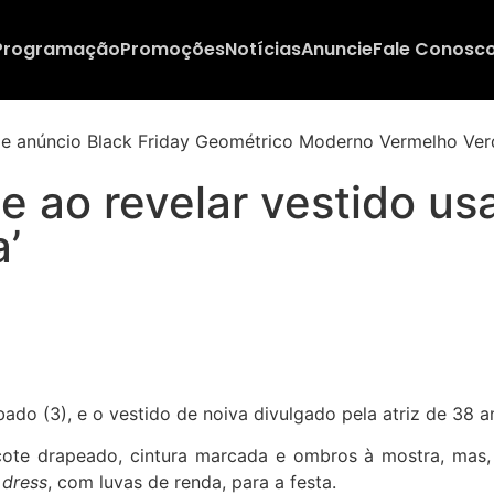
Programação
Promoções
Notícias
Anuncie
Fale Conosc
e ao revelar vestido us
’
ado (3), e o vestido de noiva divulgado pela atriz de 38 a
te drapeado, cintura marcada e ombros à mostra, mas, a
 dress
, com luvas de renda, para a festa.