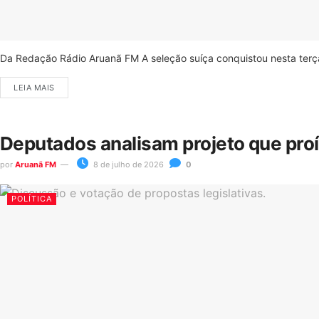
Da Redação Rádio Aruanã FM A seleção suíça conquistou nesta terça-
LEIA MAIS
Deputados analisam projeto que pro
por
Aruanã FM
8 de julho de 2026
0
POLÍTICA