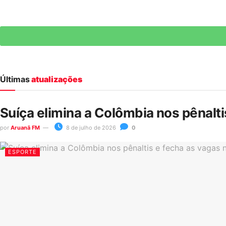
Últimas
atualizações
Suíça elimina a Colômbia nos pênalt
por
Aruanã FM
8 de julho de 2026
0
ESPORTE