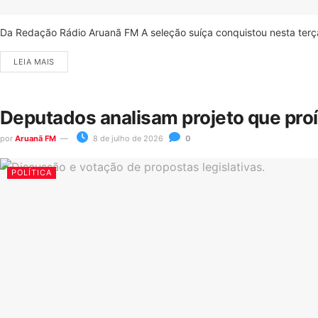
Da Redação Rádio Aruanã FM A seleção suíça conquistou nesta terça-
LEIA MAIS
Deputados analisam projeto que pro
por
Aruanã FM
8 de julho de 2026
0
POLÍTICA