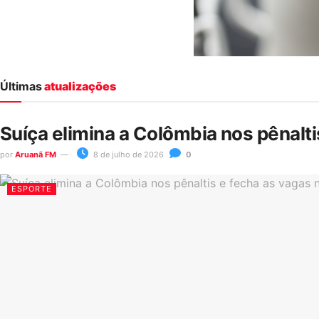
Últimas
atualizações
Suíça elimina a Colômbia nos pênalt
por
Aruanã FM
8 de julho de 2026
0
ESPORTE