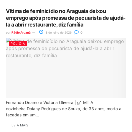
Vítima de feminicídio no Araguaia deixou
emprego após promessa de pecuarista de ajudá-
la a abrir restaurante, diz família
por
Rádio Aruanã
8 de julho de 2026
0
POLÍCIA
Fernando Deamo e Victória Oliveira | g1 MT A
cozinheira Daiany Rodrigues de Souza, de 33 anos, morta a
facadas em um...
LEIA MAIS