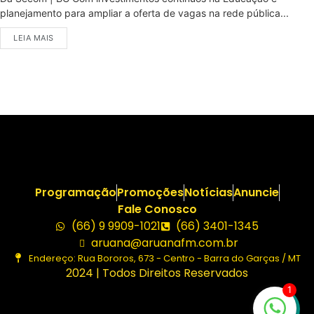
planejamento para ampliar a oferta de vagas na rede pública...
LEIA MAIS
Programação
Promoções
Notícias
Anuncie
Fale Conosco
(66) 9 9909-1021
(66) 3401-1345
aruana@aruanafm.com.br
Endereço: Rua Bororos, 673 - Centro - Barra do Garças / MT
2024 | Todos Direitos Reservados
1