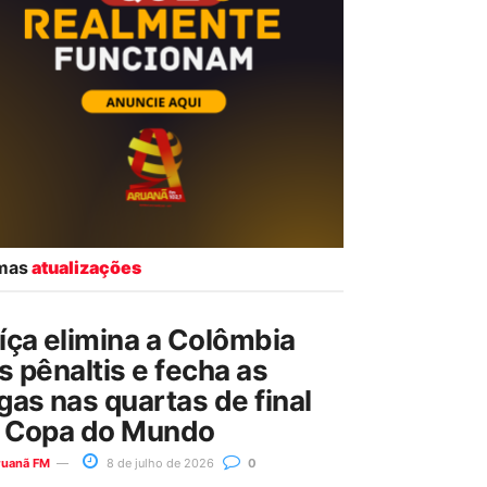
imas
atualizações
íça elimina a Colômbia
s pênaltis e fecha as
gas nas quartas de final
 Copa do Mundo
ruanã FM
8 de julho de 2026
0