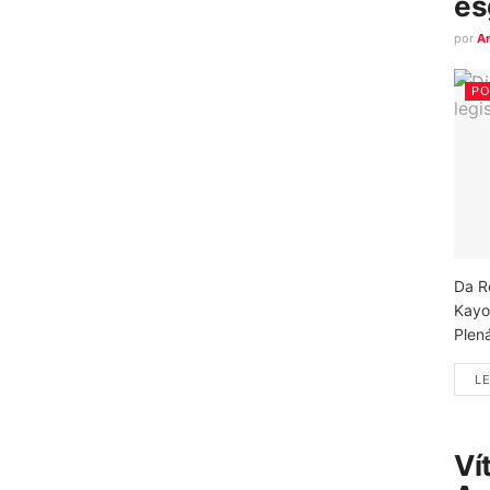
es
por
A
PO
Da R
Kayo
Plená
LE
Ví