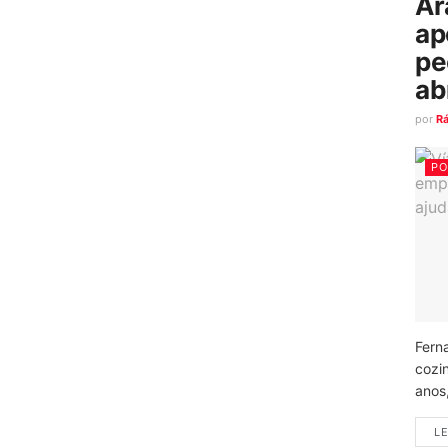
Ar
ap
pe
ab
por
R
PO
Fern
cozi
anos
LE