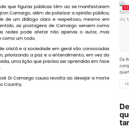
dade que figuras públicas têm ao se manifestarem
ES
gton Camargo, além de polarizar a opinião pública,
e de um diálogo claro e respeitoso, mesmo em
e sentido, as postagens de Camargo servem como
nas redes pode afetar não apenas o autor, mas
e como um todo.
de cristã e a sociedade em geral são convocadas
, priorizando a paz e o entendimento, em vez do
Da R
úvida, uma lição que precisa ser aprendida em face
conq
.
quart
Zezé Di Camargo causa revolta ao desejar a morte
o Country.
LE
De
qu
ta