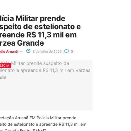
lícia Militar prende
speito de estelionato e
reende R$ 11,3 mil em
rzea Grande
ádio Aruanã
8 de julho de 2026
0
LÍCIA
edação Aruanã FM Polícia Militar prende
eito de estelionato e apreende R$ 11,3 mil em
ea Grande Fonte: PM/MT