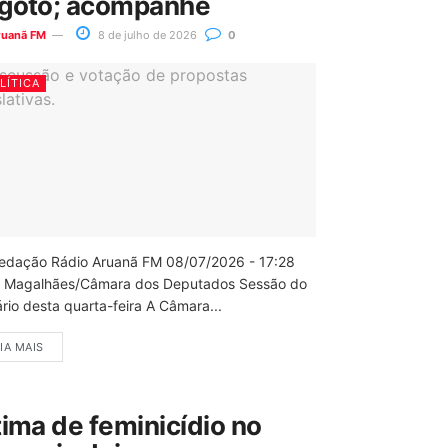
goto; acompanhe
ruanã FM
8 de julho de 2026
0
LÍTICA
edação Rádio Aruanã FM 08/07/2026 - 17:28
 Magalhães/Câmara dos Deputados Sessão do
rio desta quarta-feira A Câmara...
IA MAIS
tima de feminicídio no