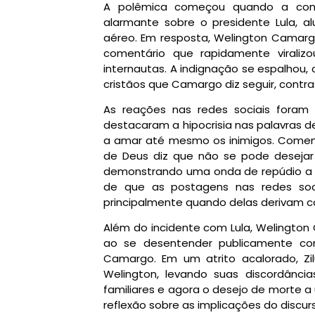
A polêmica começou quando a conh
alarmante sobre o presidente Lula, a
aéreo. Em resposta, Welington Camargo
comentário que rapidamente viraliz
internautas. A indignação se espalhou,
cristãos que Camargo diz seguir, cont
As reações nas redes sociais foram i
destacaram a hipocrisia nas palavras de
a amar até mesmo os inimigos. Coment
de Deus diz que não se pode desejar
demonstrando uma onda de repúdio a se
de que as postagens nas redes soci
principalmente quando delas derivam co
Além do incidente com Lula, Welington
ao se desentender publicamente com
Camargo. Em um atrito acalorado, Z
Welington, levando suas discordância
familiares e agora o desejo de morte a
reflexão sobre as implicações do discurs