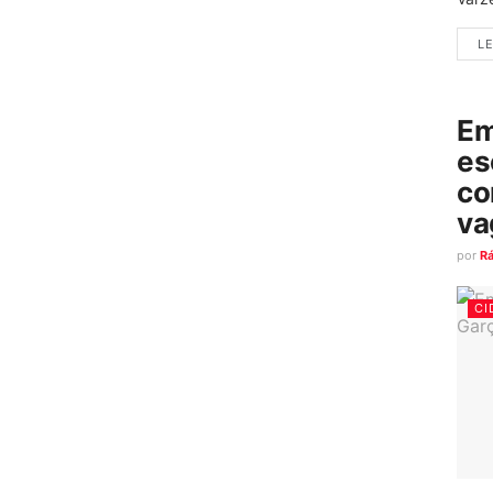
LE
Em
es
co
va
por
R
CI