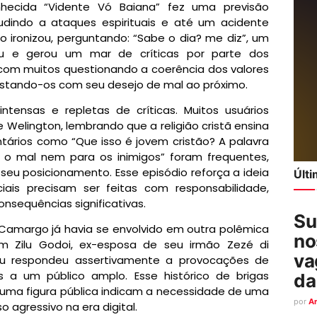
ecida “Vidente Vó Baiana” fez uma previsão
ludindo a ataques espirituais e até um acidente
 ironizou, perguntando: “Sabe o dia? me diz”, um
ou e gerou um mar de críticas por parte dos
 com muitos questionando a coerência dos valores
rastando-os com seu desejo de mal ao próximo.
ntensas e repletas de críticas. Muitos usuários
 Welington, lembrando que a religião cristã ensina
ários como “Que isso é jovem cristão? A palavra
 o mal nem para os inimigos” foram frequentes,
u posicionamento. Esse episódio reforça a ideia
Últ
ais precisam ser feitas com responsabilidade,
nsequências significativas.
Su
 Camargo já havia se envolvido em outra polêmica
no
 Zilu Godoi, ex-esposa de seu irmão Zezé di
va
ilu respondeu assertivamente a provocações de
s a um público amplo. Esse histórico de brigas
da
 uma figura pública indicam a necessidade de uma
por
A
o agressivo na era digital.