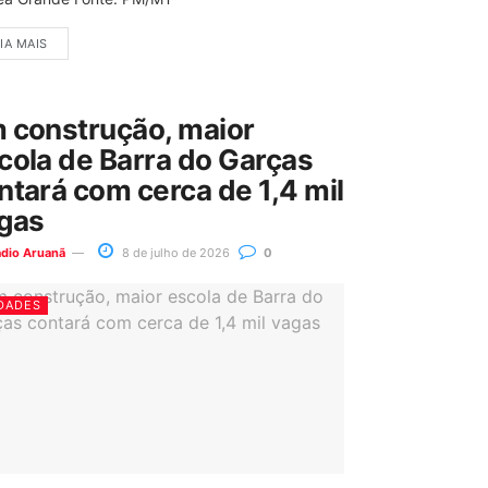
IA MAIS
 construção, maior
cola de Barra do Garças
ntará com cerca de 1,4 mil
gas
ádio Aruanã
8 de julho de 2026
0
DADES