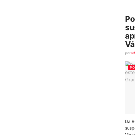
Po
su
ap
Vá
por
R
PO
Da R
susp
Várz