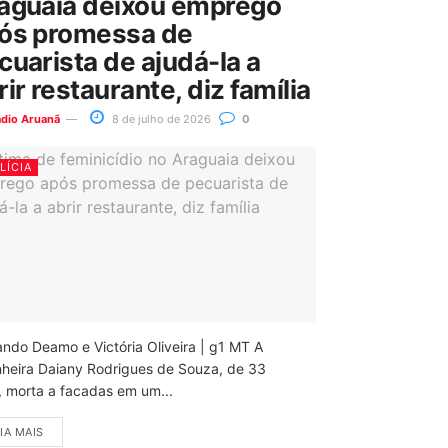
aguaia deixou emprego
ós promessa de
cuarista de ajudá-la a
rir restaurante, diz família
ádio Aruanã
8 de julho de 2026
0
LÍCIA
ando Deamo e Victória Oliveira | g1 MT A
nheira Daiany Rodrigues de Souza, de 33
, morta a facadas em um...
IA MAIS