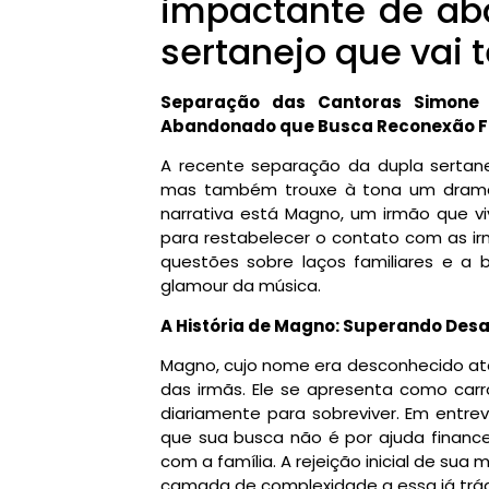
impactante de ab
sertanejo que vai 
Separação das Cantoras Simone 
Abandonado que Busca Reconexão F
A recente separação da dupla sertan
mas também trouxe à tona um drama f
narrativa está Magno, um irmão que vi
para restabelecer o contato com as ir
questões sobre laços familiares e 
glamour da música.
A História de Magno: Superando Desa
Magno, cujo nome era desconhecido até 
das irmãs. Ele se apresenta como carro
diariamente para sobreviver. Em entrev
que sua busca não é por ajuda finance
com a família. A rejeição inicial de su
camada de complexidade a essa já trági