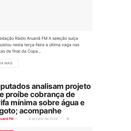
edação Rádio Aruanã FM A seleção suíça
uistou nesta terça-feira a última vaga nas
as de final da Copa...
IA MAIS
putados analisam projeto
e proíbe cobrança de
rifa mínima sobre água e
goto; acompanhe
ruanã FM
8 de julho de 2026
0