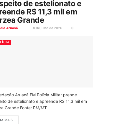
speito de estelionato e
reende R$ 11,3 mil em
rzea Grande
ádio Aruanã
8 de julho de 2026
0
LÍCIA
edação Aruanã FM Polícia Militar prende
eito de estelionato e apreende R$ 11,3 mil em
ea Grande Fonte: PM/MT
IA MAIS