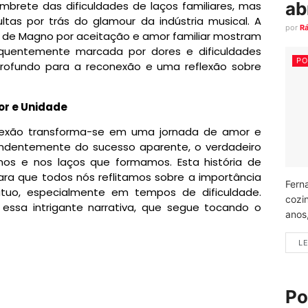
ab
rete das dificuldades de laços familiares, mas
as por trás do glamour da indústria musical. A
por
R
a de Magno por aceitação e amor familiar mostram
equentemente marcada por dores e dificuldades
PO
profundo para a reconexão e uma reflexão sobre
or e Unidade
onexão transforma-se em uma jornada de amor e
endentemente do sucesso aparente, o verdadeiro
mos e nos laços que formamos. Esta história de
a que todos nós reflitamos sobre a importância
Fern
tuo, especialmente em tempos de dificuldade.
cozi
ssa intrigante narrativa, que segue tocando o
anos
LE
Po