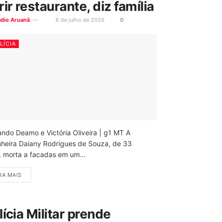
rir restaurante, diz família
ádio Aruanã
8 de julho de 2026
0
LÍCIA
ando Deamo e Victória Oliveira | g1 MT A
nheira Daiany Rodrigues de Souza, de 33
, morta a facadas em um...
IA MAIS
lícia Militar prende