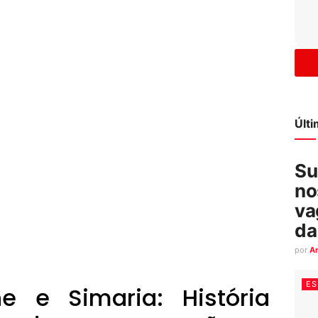
Últ
Su
no
va
da
por
A
ES
e e Simaria: História