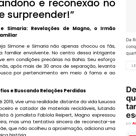
andono e reconexão no
te surpreender!”
e Simaria: Revelações de Magno, o Irmão
amiliar
Da R
eja Simone e Simaria não apenas chocou os fãs,
conq
amiliar envolvente. No centro dessa intrigante
quart
ve em condições precárias na Bahia. Seu esforço
mãs, após mais de 30 anos de separação, levanta
LE
a busca por pertencimento em meio à fama e ao
De
fios e Buscando Relações Perdidas
qu
2019, vive uma realidade distante da vida luxuosa
ta
ceiro e catador de materiais recicláveis, lutando
es
ista à jornalista Fabíola Reipert, Magno expressou
ira, mas uma tentativa sincera de reconectar-se
por
A
a mãe, que não acolheu a aproximação, adiciona uma
ca história.