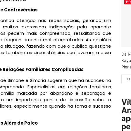
PO
 e Controvérsias
anhou atenção nas redes sociais, gerando um
o muitos expressam indignação pela aparente
utros pedem mais compreensão, ressaltando que
e frequentemente mal interpretados. As opiniões
a situação, fazendo com que o público questione
as também as circunstâncias que levaram a essa
Da R
Kayo
Plená
re Relações Familiares Complicadas
LE
s de Simone e Simaria sugerem que há nuances na
mpreende. Especialistas em relações familiares
amília marcada por abandono e separação é
anta um importante ponto de discussão sobre a
Ví
liares, especialmente quando há fama e sucesso
Ar
ap
s Além do Palco
pe