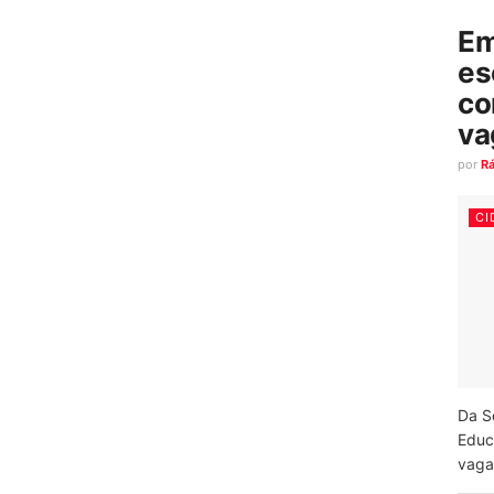
Em
es
co
va
por
R
CI
Da S
Educ
vagas