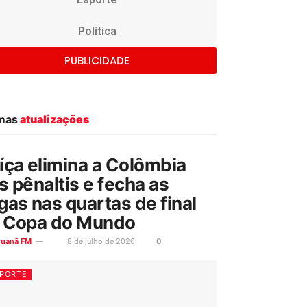
Política
PUBLICIDADE
imas
atualizações
íça elimina a Colômbia
s pênaltis e fecha as
gas nas quartas de final
 Copa do Mundo
ruanã FM
8 de julho de 2026
0
PORTE