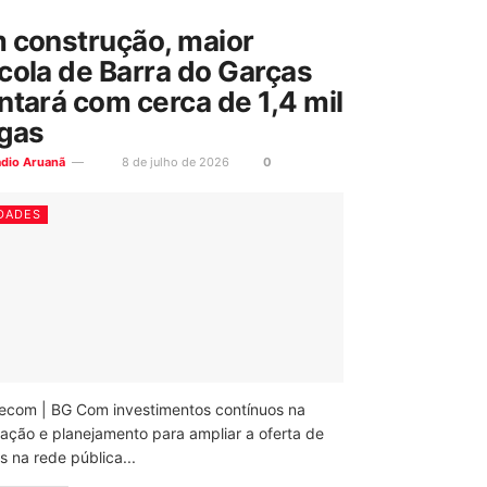
 construção, maior
cola de Barra do Garças
ntará com cerca de 1,4 mil
gas
ádio Aruanã
8 de julho de 2026
0
DADES
ecom | BG Com investimentos contínuos na
ação e planejamento para ampliar a oferta de
 na rede pública...