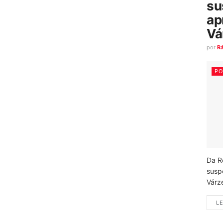
su
ap
Vá
por
R
PO
Da R
susp
Várz
LE