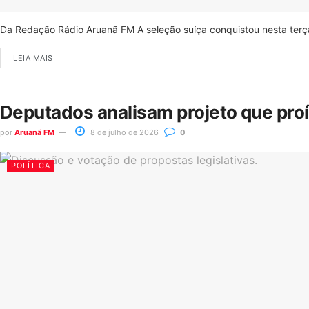
Da Redação Rádio Aruanã FM A seleção suíça conquistou nesta terça-
LEIA MAIS
Deputados analisam projeto que pro
por
Aruanã FM
8 de julho de 2026
0
POLÍTICA