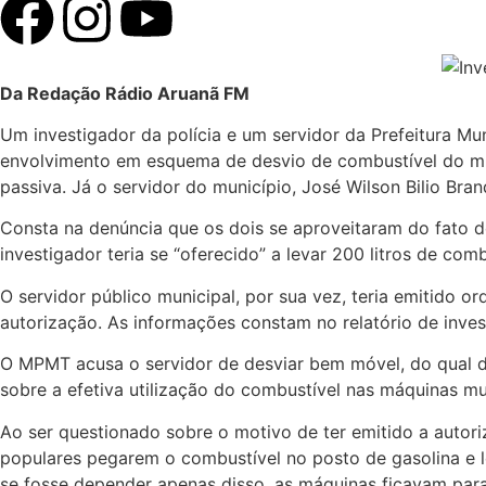
Da Redação Rádio Aruanã FM
Um investigador da polícia e um servidor da Prefeitura Mu
envolvimento em esquema de desvio de combustível do muni
passiva. Já o servidor do município, José Wilson Bilio Bra
Consta na denúncia que os dois se aproveitaram do fato 
investigador teria se “oferecido” a levar 200 litros de co
O servidor público municipal, por sua vez, teria emitido o
autorização. As informações constam no relatório de inves
O MPMT acusa o servidor de desviar bem móvel, do qual de
sobre a efetiva utilização do combustível nas máquinas mu
Ao ser questionado sobre o motivo de ter emitido a autori
populares pegarem o combustível no posto de gasolina e l
se fosse depender apenas disso, as máquinas ficavam para