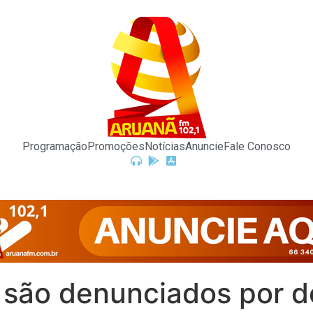
Programação
Promoções
Notícias
Anuncie
Fale Conosco
r são denunciados por 