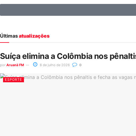
Últimas
atualizações
Suíça elimina a Colômbia nos pênalt
por
Aruanã FM
8 de julho de 2026
0
ESPORTE