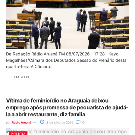
Da Redação Rádio Aruanã FM 08/07/2026 - 17:28 Kayo
Magalhães/Câmara dos Deputados Sessão do Plenário desta
quarta-feira A Câmara...
LEIA MAIS
Vítima de feminicídio no Araguaia deixou
emprego após promessa de pecuarista de ajudá-
la a abrir restaurante, diz família
por
Rádio Aruanã
8 de julho de 2026
0
POLÍCIA