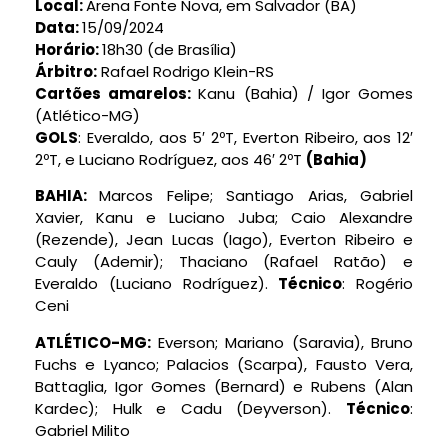
Local:
Arena Fonte Nova, em Salvador (BA)
Data:
15/09/2024
Horário:
18h30 (de Brasília)
Árbitro:
Rafael Rodrigo Klein-RS
Cartões amarelos:
Kanu (Bahia) / Igor Gomes
(Atlético-MG)
GOLS
: Everaldo, aos 5′ 2ºT, Everton Ribeiro, aos 12′
2ºT, e Luciano Rodríguez, aos 46′ 2ºT
(Bahia)
BAHIA:
Marcos Felipe; Santiago Arias, Gabriel
Xavier, Kanu e Luciano Juba; Caio Alexandre
(Rezende), Jean Lucas (Iago), Everton Ribeiro e
Cauly (Ademir); Thaciano (Rafael Ratão) e
Everaldo (Luciano Rodríguez).
Técnico
: Rogério
Ceni
ATLÉTICO-MG:
Everson; Mariano (Saravia), Bruno
Fuchs e Lyanco; Palacios (Scarpa), Fausto Vera,
Battaglia, Igor Gomes (Bernard) e Rubens (Alan
Kardec); Hulk e Cadu (Deyverson).
Técnico
:
Gabriel Milito