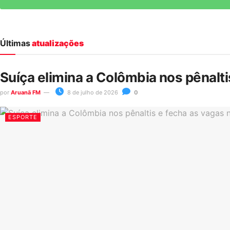
Últimas
atualizações
Suíça elimina a Colômbia nos pênalt
por
Aruanã FM
8 de julho de 2026
0
ESPORTE