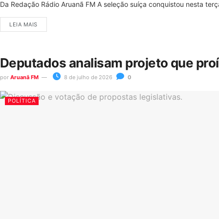
Da Redação Rádio Aruanã FM A seleção suíça conquistou nesta terça-
LEIA MAIS
Deputados analisam projeto que pro
por
Aruanã FM
8 de julho de 2026
0
POLÍTICA