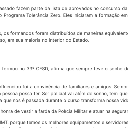
sado fazem parte da lista de aprovados no concurso da 
Programa Tolerância Zero. Eles iniciaram a formação em 
, os formandos foram distribuídos de maneiras equivale
so, em sua maioria no interior do Estado.
ormou no 33º CFSD, afirma que sempre teve o sonho de se
luenciou foi a convivência de familiares e amigos. Sempre 
 pessoa possa ter. Ser policial vai além de sonho, tem que
ina que nos é passada durante o curso transforma nossa vid
nra de vestir a farda da Polícia Militar e atuar na segura
MMT, porque temos os melhores equipamentos e servidores