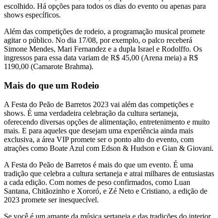
escolhido. Há opções para todos os dias do evento ou apenas para
shows específicos.
Além das competições de rodeio, a programação musical promete
agitar o público. No dia 17/08, por exemplo, o palco receberá
Simone Mendes, Mari Fernandez e a dupla Israel e Rodolffo. Os
ingressos para essa data variam de R$ 45,00 (Arena meia) a R$
1190,00 (Camarote Brahma).
Mais do que um Rodeio
A Festa do Peão de Barretos 2023 vai além das competições e
shows. É uma verdadeira celebração da cultura sertaneja,
oferecendo diversas opções de alimentação, entretenimento e muito
mais. E para aqueles que desejam uma experiência ainda mais
exclusiva, a área VIP promete ser o ponto alto do evento, com
atrações como Boate Azul com Edson & Hudson e Gian & Giovani.
A Festa do Peão de Barretos é mais do que um evento. É uma
tradição que celebra a cultura sertaneja e atrai milhares de entusiastas
a cada edição. Com nomes de peso confirmados, como Luan
Santana, Chitãozinho e Xororó, e Zé Neto e Cristiano, a edição de
2023 promete ser inesquecível.
Se você é um amante da música sertaneja e das tradições do interior