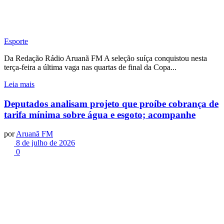
Esporte
Da Redação Rádio Aruanã FM A seleção suíça conquistou nesta
terça-feira a última vaga nas quartas de final da Copa...
Leia mais
Deputados analisam projeto que proíbe cobrança de
tarifa mínima sobre água e esgoto; acompanhe
por
Aruanã FM
8 de julho de 2026
0