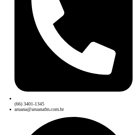
(66) 3401-1345
aruana@aruanafm.com.br