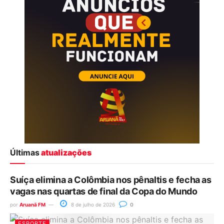
Últimas
atualizações
Suíça elimina a Colômbia nos pênaltis e fecha as
vagas nas quartas de final da Copa do Mundo
por
Aruanã FM
8 de julho de 2026
0
ESPORTE