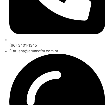
(66) 3401-1345
aruana@aruanafm.com.br