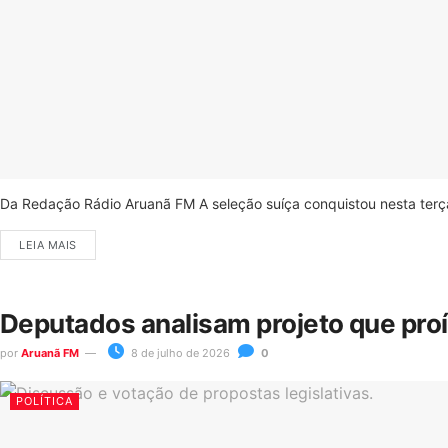
Da Redação Rádio Aruanã FM A seleção suíça conquistou nesta terça-
LEIA MAIS
Deputados analisam projeto que pro
por
Aruanã FM
8 de julho de 2026
0
POLÍTICA