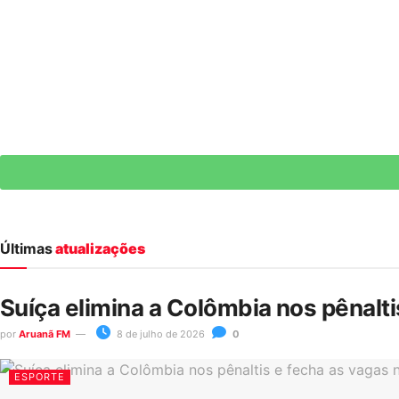
Últimas
atualizações
Suíça elimina a Colômbia nos pênalt
por
Aruanã FM
8 de julho de 2026
0
ESPORTE