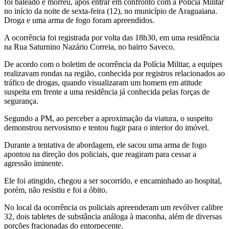
foi baleado e morreu, após entrar em confronto com a Polícia Militar
no início da noite de sexta-feira (12), no município de Araguaiana.
Droga e uma arma de fogo foram apreendidos.
A ocorrência foi registrada por volta das 18h30, em uma residência
na Rua Saturnino Nazário Correia, no bairro Saveco.
De acordo com o boletim de ocorrência da Polícia Militar, a equipes
realizavam rondas na região, conhecida por registros relacionados ao
tráfico de drogas, quando visualizaram um homem em atitude
suspeita em frente a uma residência já conhecida pelas forças de
segurança.
Segundo a PM, ao perceber a aproximação da viatura, o suspeito
demonstrou nervosismo e tentou fugir para o interior do imóvel.
Durante a tentativa de abordagem, ele sacou uma arma de fogo
apontou na direção dos policiais, que reagiram para cessar a
agressão iminente.
Ele foi atingido, chegou a ser socorrido, e encaminhado ao hospital,
porém, não resistiu e foi a óbito.
No local da ocorrência os policiais apreenderam um revólver calibre
32, dois tabletes de substância análoga à maconha, além de diversas
porções fracionadas do entorpecente.