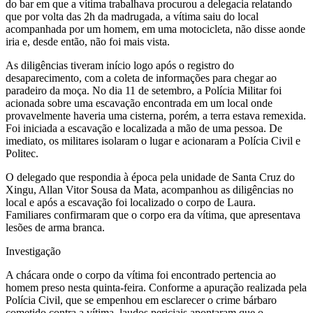
do bar em que a vítima trabalhava procurou a delegacia relatando
que por volta das 2h da madrugada, a vítima saiu do local
acompanhada por um homem, em uma motocicleta, não disse aonde
iria e, desde então, não foi mais vista.
As diligências tiveram início logo após o registro do
desaparecimento, com a coleta de informações para chegar ao
paradeiro da moça. No dia 11 de setembro, a Polícia Militar foi
acionada sobre uma escavação encontrada em um local onde
provavelmente haveria uma cisterna, porém, a terra estava remexida.
Foi iniciada a escavação e localizada a mão de uma pessoa. De
imediato, os militares isolaram o lugar e acionaram a Polícia Civil e
Politec.
O delegado que respondia à época pela unidade de Santa Cruz do
Xingu, Allan Vitor Sousa da Mata, acompanhou as diligências no
local e após a escavação foi localizado o corpo de Laura.
Familiares confirmaram que o corpo era da vítima, que apresentava
lesões de arma branca.
Investigação
A chácara onde o corpo da vítima foi encontrado pertencia ao
homem preso nesta quinta-feira. Conforme a apuração realizada pela
Polícia Civil, que se empenhou em esclarecer o crime bárbaro
cometido contra a vítima, laudos periciais apontaram que o