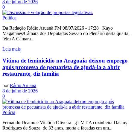
8 de julho de 2026
0
Política
Da Redação Rádio Aruanã FM 08/07/2026 - 17:28 Kayo
Magalhães/Câmara dos Deputados Sessão do Plenário desta quarta-
feira A Câmara...
Leia mais
Vítima de feminicídio no Araguaia deixou emprego
após promessa de pecuarista de ajudá-la a abrir
restaurante, diz família
por
Rádio Aruanã
8 de julho de 2026
0
Polícia
Fernando Deamo e Victória Oliveira | g1 MT A cozinheira Daiany
Rodrigues de Souza, de 33 anos, morta a facadas em um...