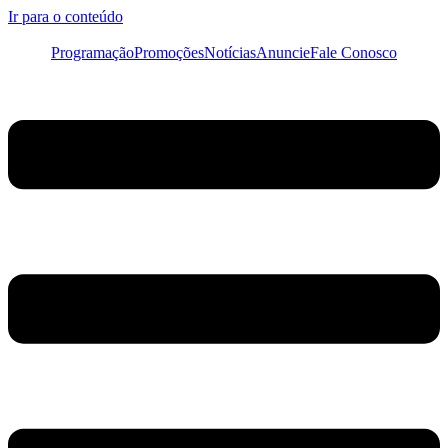
Ir para o conteúdo
Programação
Promoções
Notícias
Anuncie
Fale Conosco