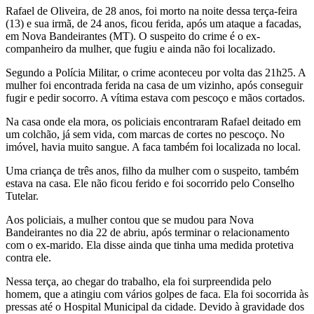
Rafael de Oliveira, de 28 anos, foi morto na noite dessa terça-feira
(13) e sua irmã, de 24 anos, ficou ferida, após um ataque a facadas,
em Nova Bandeirantes (MT). O suspeito do crime é o ex-
companheiro da mulher, que fugiu e ainda não foi localizado.
Segundo a Polícia Militar, o crime aconteceu por volta das 21h25. A
mulher foi encontrada ferida na casa de um vizinho, após conseguir
fugir e pedir socorro. A vítima estava com pescoço e mãos cortados.
Na casa onde ela mora, os policiais encontraram Rafael deitado em
um colchão, já sem vida, com marcas de cortes no pescoço. No
imóvel, havia muito sangue. A faca também foi localizada no local.
Uma criança de três anos, filho da mulher com o suspeito, também
estava na casa. Ele não ficou ferido e foi socorrido pelo Conselho
Tutelar.
Aos policiais, a mulher contou que se mudou para Nova
Bandeirantes no dia 22 de abriu, após terminar o relacionamento
com o ex-marido. Ela disse ainda que tinha uma medida protetiva
contra ele.
Nessa terça, ao chegar do trabalho, ela foi surpreendida pelo
homem, que a atingiu com vários golpes de faca. Ela foi socorrida às
pressas até o Hospital Municipal da cidade. Devido à gravidade dos