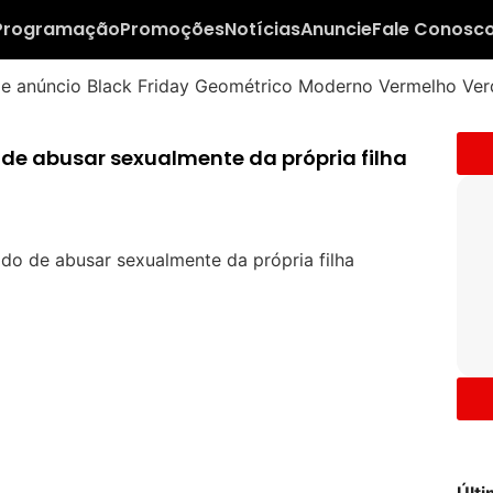
Programação
Promoções
Notícias
Anuncie
Fale Conosc
e abusar sexualmente da própria filha
Últ