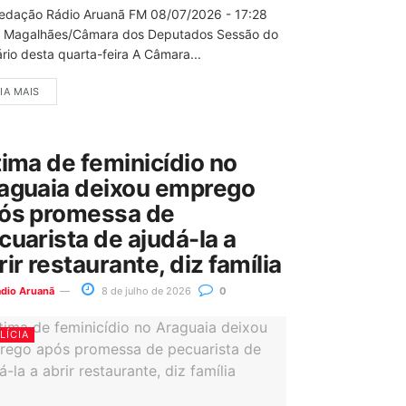
edação Rádio Aruanã FM 08/07/2026 - 17:28
 Magalhães/Câmara dos Deputados Sessão do
rio desta quarta-feira A Câmara...
IA MAIS
tima de feminicídio no
aguaia deixou emprego
ós promessa de
cuarista de ajudá-la a
rir restaurante, diz família
ádio Aruanã
8 de julho de 2026
0
LÍCIA