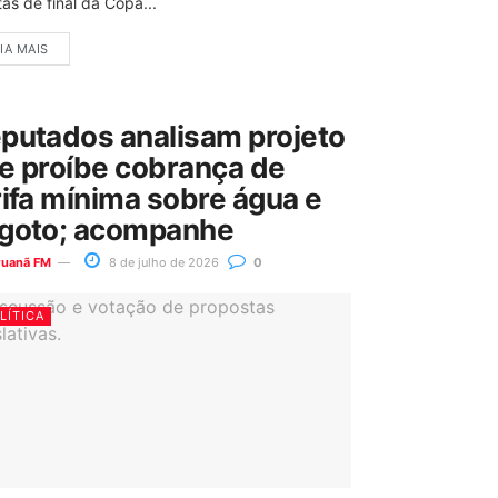
as de final da Copa...
IA MAIS
putados analisam projeto
e proíbe cobrança de
rifa mínima sobre água e
goto; acompanhe
ruanã FM
8 de julho de 2026
0
LÍTICA