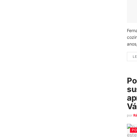
Fern
cozi
anos
LE
Po
su
ap
Vá
por
R
PO