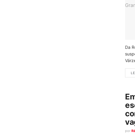
Da R
susp
Várz
LE
Em
es
co
va
por
R