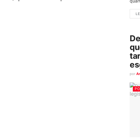
quart
LE
De
qu
ta
es
por
A
PO