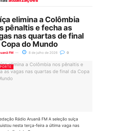
íça elimina a Colômbia
s pênaltis e fecha as
gas nas quartas de final
 Copa do Mundo
ruanã FM
8 de julho de 2026
0
PORTE
edação Rádio Aruanã FM A seleção suíça
uistou nesta terça-feira a última vaga nas