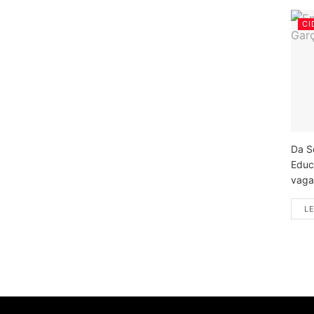
CI
Da S
Educ
vagas
LE