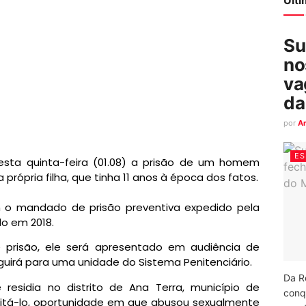
Su
no
va
da
por
A
ES
nesta quinta-feira (01.08) a prisão de um homem
 própria filha, que tinha 11 anos à época dos fatos.
 o mandado de prisão preventiva expedido pela
o em 2018.
prisão, ele será apresentado em audiência de
uirá para uma unidade do Sistema Penitenciário.
Da R
residia no distrito de Ana Terra, município de
conq
visitá-lo, oportunidade em que abusou sexualmente