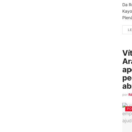
Da R
Kayo
Plená
LE
Ví
Ar
ap
pe
ab
por
R
PO