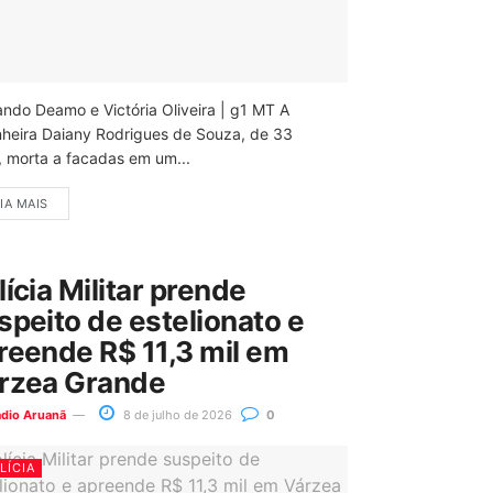
ando Deamo e Victória Oliveira | g1 MT A
nheira Daiany Rodrigues de Souza, de 33
, morta a facadas em um...
IA MAIS
lícia Militar prende
speito de estelionato e
reende R$ 11,3 mil em
rzea Grande
ádio Aruanã
8 de julho de 2026
0
LÍCIA