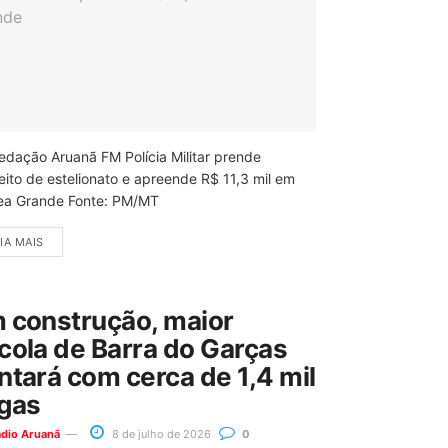
edação Aruanã FM Polícia Militar prende
eito de estelionato e apreende R$ 11,3 mil em
ea Grande Fonte: PM/MT
IA MAIS
 construção, maior
cola de Barra do Garças
ntará com cerca de 1,4 mil
gas
ádio Aruanã
8 de julho de 2026
0