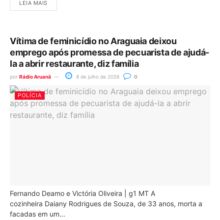
LEIA MAIS
Vítima de feminicídio no Araguaia deixou
emprego após promessa de pecuarista de ajudá-
la a abrir restaurante, diz família
por
Rádio Aruanã
8 de julho de 2026
0
POLÍCIA
Fernando Deamo e Victória Oliveira | g1 MT A
cozinheira Daiany Rodrigues de Souza, de 33 anos, morta a
facadas em um...