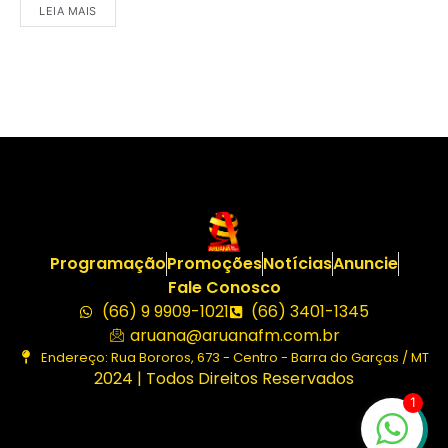
LEIA MAIS
Programação
Promoções
Notícias
Anuncie
Fale Conosco
(66) 9 9909-1021
(66) 3401-1345
aruana@aruanafm.com.br
Endereço: Rua Bororos, 673 - Centro - Barra do Garças / MT
2024 | Todos Direitos Reservados
1