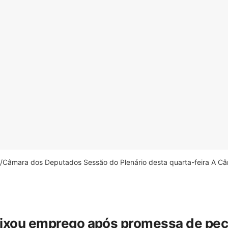
âmara dos Deputados Sessão do Plenário desta quarta-feira A Câm
eixou emprego após promessa de pecua