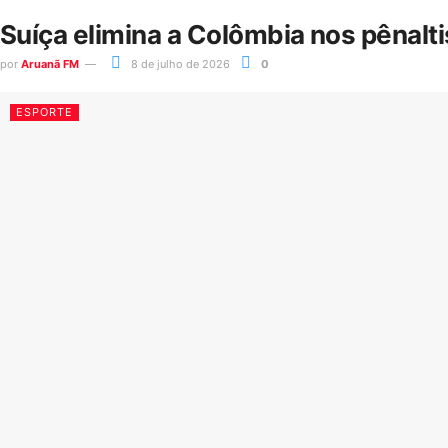
Suíça elimina a Colômbia nos pênalt
por
Aruanã FM
8 de julho de 2026
0
ESPORTE