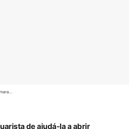
ara...
rista de ajudá-la a abrir