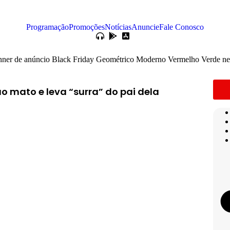
Programação
Promoções
Notícias
Anuncie
Fale Conosco
 mato e leva “surra” do pai dela