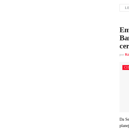
LE
Em
Ba
cer
por
Rá
CI
Da Se
plane