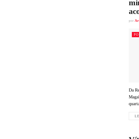
mí
ac
por
Ar
PO
Da Re
Magal
quart
LE