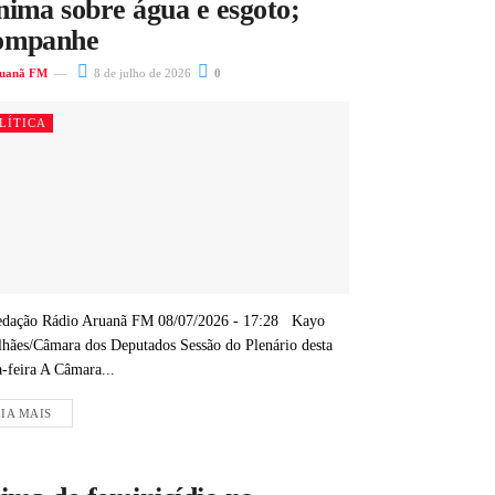
nima sobre água e esgoto;
ompanhe
uanã FM
8 de julho de 2026
0
LÍTICA
dação Rádio Aruanã FM 08/07/2026 - 17:28 Kayo
hães/Câmara dos Deputados Sessão do Plenário desta
a-feira A Câmara...
IA MAIS