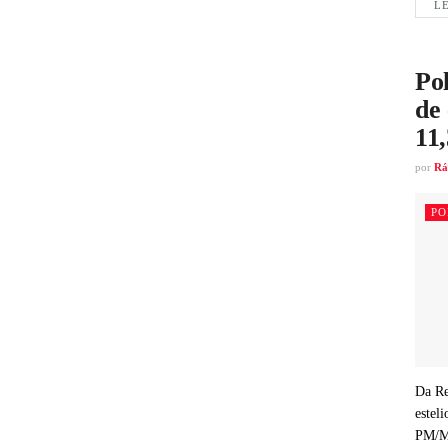
LE
Pol
de 
11
por
Rá
PO
Da Re
estel
PM/