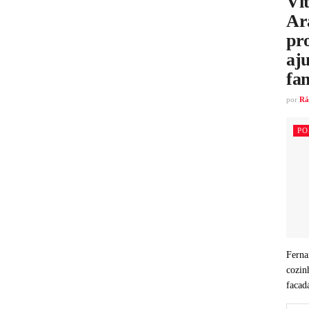
Vít
Ar
pr
aju
fam
por
Rá
PO
Ferna
cozin
facad