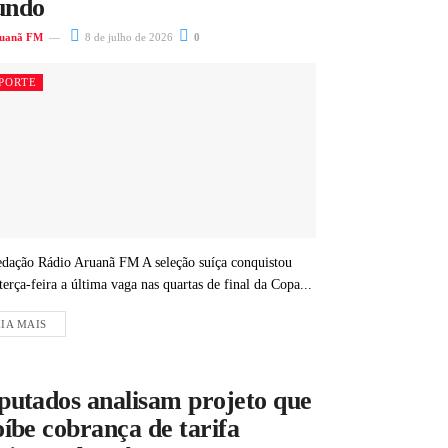
ndo
uanã FM
8 de julho de 2026
0
PORTE
dação Rádio Aruanã FM A seleção suíça conquistou
terça-feira a última vaga nas quartas de final da Copa...
IA MAIS
putados analisam projeto que
íbe cobrança de tarifa