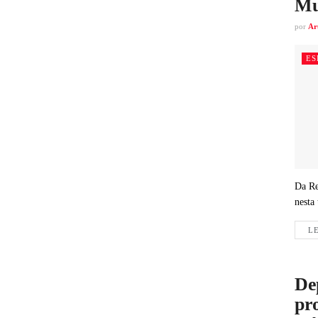
Mu
por
Ar
ES
Da Re
nesta 
LE
De
pro