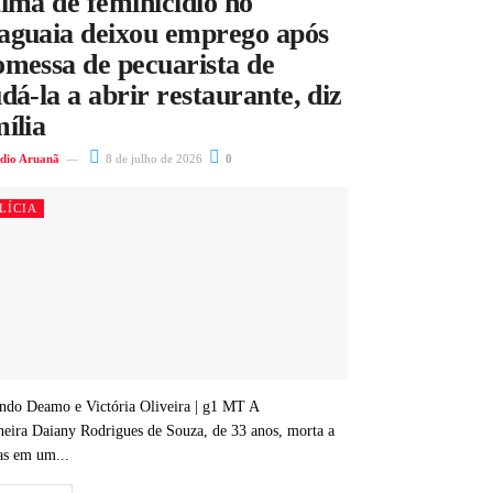
ima de feminicídio no
aguaia deixou emprego após
omessa de pecuarista de
dá-la a abrir restaurante, diz
ília
dio Aruanã
8 de julho de 2026
0
LÍCIA
ndo Deamo e Victória Oliveira | g1 MT A
heira Daiany Rodrigues de Souza, de 33 anos, morta a
as em um...