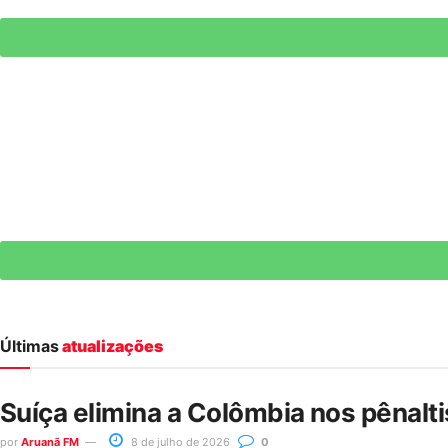
Últimas
atualizações
Suíça elimina a Colômbia nos pênalt
por
Aruanã FM
8 de julho de 2026
0