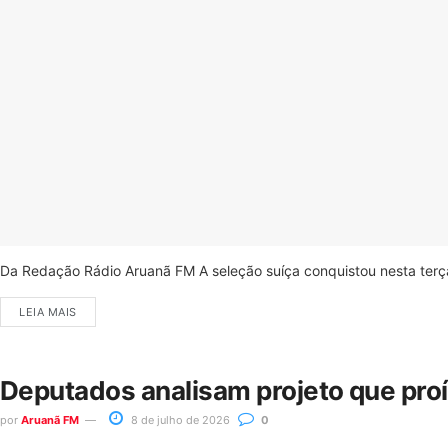
Da Redação Rádio Aruanã FM A seleção suíça conquistou nesta terça-
LEIA MAIS
Deputados analisam projeto que pro
por
Aruanã FM
8 de julho de 2026
0