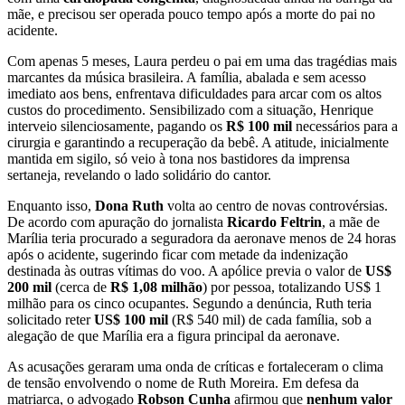
mãe, e precisou ser operada pouco tempo após a morte do pai no
acidente.
Com apenas 5 meses, Laura perdeu o pai em uma das tragédias mais
marcantes da música brasileira. A família, abalada e sem acesso
imediato aos bens, enfrentava dificuldades para arcar com os altos
custos do procedimento. Sensibilizado com a situação, Henrique
interveio silenciosamente, pagando os
R$ 100 mil
necessários para a
cirurgia e garantindo a recuperação da bebê. A atitude, inicialmente
mantida em sigilo, só veio à tona nos bastidores da imprensa
sertaneja, revelando o lado solidário do cantor.
Enquanto isso,
Dona Ruth
volta ao centro de novas controvérsias.
De acordo com apuração do jornalista
Ricardo Feltrin
, a mãe de
Marília teria procurado a seguradora da aeronave menos de 24 horas
após o acidente, sugerindo ficar com metade da indenização
destinada às outras vítimas do voo. A apólice previa o valor de
US$
200 mil
(cerca de
R$ 1,08 milhão
) por pessoa, totalizando US$ 1
milhão para os cinco ocupantes. Segundo a denúncia, Ruth teria
solicitado reter
US$ 100 mil
(R$ 540 mil) de cada família, sob a
alegação de que Marília era a figura principal da aeronave.
As acusações geraram uma onda de críticas e fortaleceram o clima
de tensão envolvendo o nome de Ruth Moreira. Em defesa da
matriarca, o advogado
Robson Cunha
afirmou que
nenhum valor