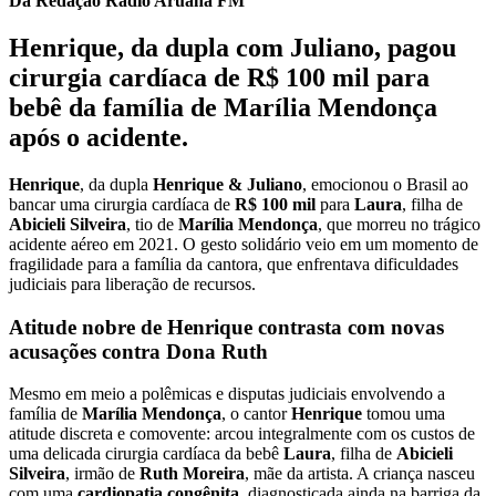
Da Redação Rádio Aruanã FM
Henrique, da dupla com Juliano, pagou
cirurgia cardíaca de R$ 100 mil para
bebê da família de Marília Mendonça
após o acidente.
Henrique
, da dupla
Henrique & Juliano
, emocionou o Brasil ao
bancar uma cirurgia cardíaca de
R$ 100 mil
para
Laura
, filha de
Abicieli Silveira
, tio de
Marília Mendonça
, que morreu no trágico
acidente aéreo em 2021. O gesto solidário veio em um momento de
fragilidade para a família da cantora, que enfrentava dificuldades
judiciais para liberação de recursos.
Atitude nobre de Henrique contrasta com novas
acusações contra Dona Ruth
Mesmo em meio a polêmicas e disputas judiciais envolvendo a
família de
Marília Mendonça
, o cantor
Henrique
tomou uma
atitude discreta e comovente: arcou integralmente com os custos de
uma delicada cirurgia cardíaca da bebê
Laura
, filha de
Abicieli
Silveira
, irmão de
Ruth Moreira
, mãe da artista. A criança nasceu
com uma
cardiopatia congênita
, diagnosticada ainda na barriga da