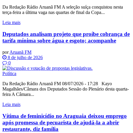
Da Redação Rádio Aruanã FM A seleção suíça conquistou nesta
terça-feira a última vaga nas quartas de final da Copa...
Leia mais
Deputados analisam projeto que proíbe cobrança de
tarifa mínima sobre água e esgoto; acompanhe
por
Aruanã FM
8 de julho de 2026
0
Política
Da Redação Rádio Aruanã FM 08/07/2026 - 17:28 Kayo
Magalhães/Câmara dos Deputados Sessão do Plenário desta quarta-
feira A Câmara...
Leia mais
Vítima de feminicídio no Araguaia deixou emprego
após promessa de pecuarista de ajudá-la a abrir
restaurante, diz família