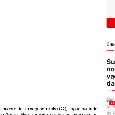
Últ
Su
no
va
da
por
A
ES
ersariante desta segunda-feira (22), segue curtindo
a Grécia. Além de exibir um ensaio arrasador no