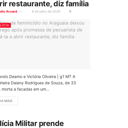
rir restaurante, diz família
ádio Aruanã
8 de julho de 2026
0
LÍCIA
ando Deamo e Victória Oliveira | g1 MT A
nheira Daiany Rodrigues de Souza, de 33
, morta a facadas em um...
IA MAIS
lícia Militar prende