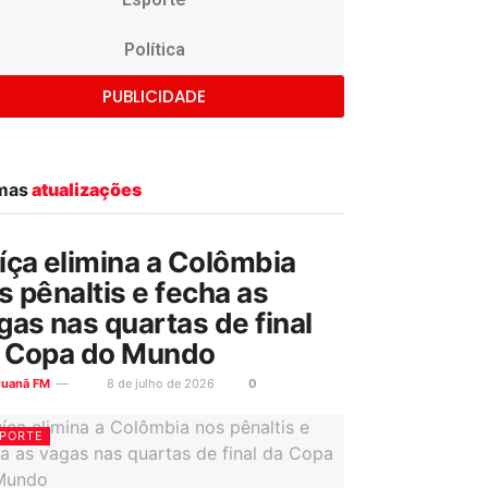
Política
PUBLICIDADE
imas
atualizações
íça elimina a Colômbia
s pênaltis e fecha as
gas nas quartas de final
 Copa do Mundo
ruanã FM
8 de julho de 2026
0
PORTE