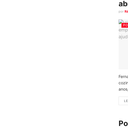
ab
por
R
PO
Fern
cozi
anos
LE
Po