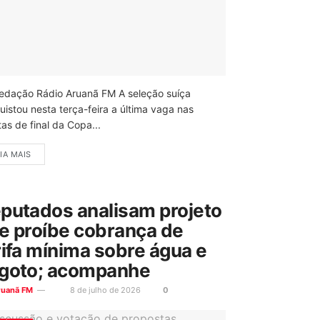
edação Rádio Aruanã FM A seleção suíça
uistou nesta terça-feira a última vaga nas
as de final da Copa...
IA MAIS
putados analisam projeto
e proíbe cobrança de
rifa mínima sobre água e
goto; acompanhe
ruanã FM
8 de julho de 2026
0