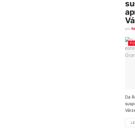
su
ap
Vá
por
R
PO
Da R
susp
Várz
LE