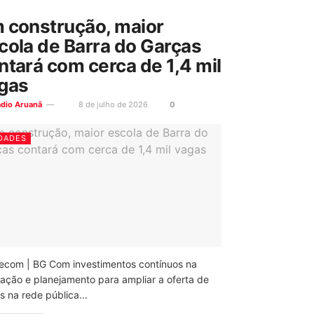
 construção, maior
cola de Barra do Garças
ntará com cerca de 1,4 mil
gas
ádio Aruanã
8 de julho de 2026
0
DADES
ecom | BG Com investimentos contínuos na
ação e planejamento para ampliar a oferta de
 na rede pública...