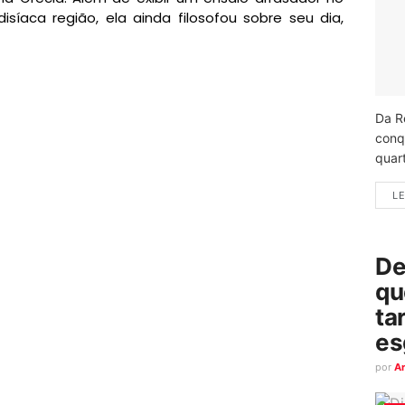
íaca região, ela ainda filosofou sobre seu dia,
Da R
conq
quart
LE
De
qu
ta
es
por
A