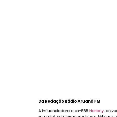
Da Redação Rádio Aruanã FM
A influenciadora e ex-BBB
Hariany
, aniv
e muito! sua temporada em Mikonos, n