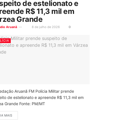
speito de estelionato e
reende R$ 11,3 mil em
rzea Grande
ádio Aruanã
8 de julho de 2026
0
LÍCIA
edação Aruanã FM Polícia Militar prende
eito de estelionato e apreende R$ 11,3 mil em
ea Grande Fonte: PM/MT
IA MAIS