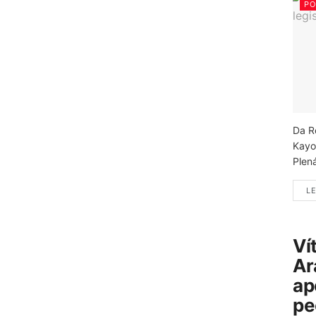
PO
Da R
Kayo
Plená
LE
Ví
Ar
ap
pe