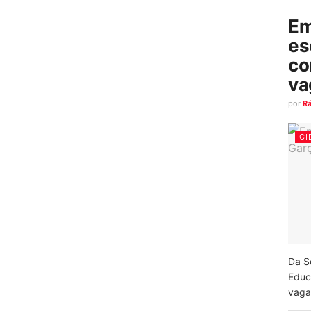
Em
es
co
va
por
R
CI
Da S
Educ
vagas