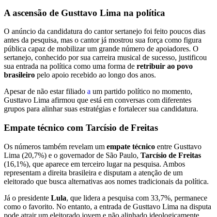
A ascensão de Gusttavo Lima na política
O anúncio da candidatura do cantor sertanejo foi feito poucos dias
antes da pesquisa, mas o cantor já mostrou sua força como figura
pública capaz de mobilizar um grande número de apoiadores. O
sertanejo, conhecido por sua carreira musical de sucesso, justificou
sua entrada na política como uma forma de
retribuir ao povo
brasileiro
pelo apoio recebido ao longo dos anos.
Apesar de não estar filiado
a
um partido político no momento,
Gusttavo Lima afirmou que está em conversas com diferentes
grupos para alinhar suas estratégias e fortalecer sua candidatura.
Empate técnico com Tarcísio de Freitas
Os números também revelam um
empate técnico
entre Gusttavo
Lima (20,7%) e o governador de São Paulo,
Tarcísio de Freitas
(16,1%), que aparece em terceiro lugar na pesquisa. Ambos
representam a direita brasileira e disputam a atenção de um
eleitorado que busca alternativas aos nomes tradicionais da política.
Já o presidente
Lula
, que lidera a pesquisa com 33,7%, permanece
como o favorito. No entanto, a entrada de Gusttavo Lima na disputa
pode atrair um eleitorado jovem e não alinhado ideologicamente,