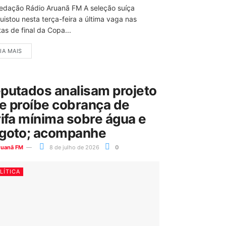
edação Rádio Aruanã FM A seleção suíça
uistou nesta terça-feira a última vaga nas
as de final da Copa...
IA MAIS
putados analisam projeto
e proíbe cobrança de
rifa mínima sobre água e
goto; acompanhe
ruanã FM
8 de julho de 2026
0
LÍTICA