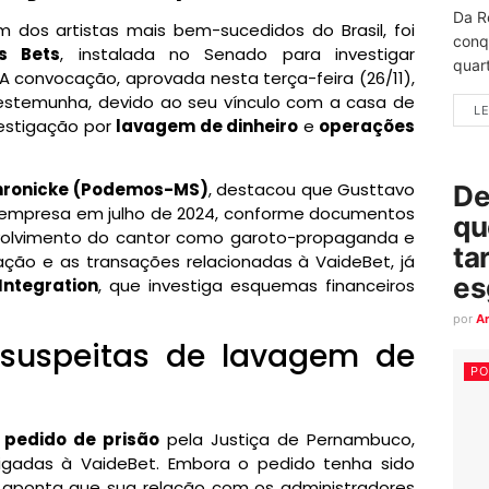
Da R
m dos artistas mais bem-sucedidos do Brasil, foi
conq
s Bets
, instalada no Senado para investigar
quart
 A convocação, aprovada nesta terça-feira (26/11),
estemunha, devido ao seu vínculo com a casa de
LE
vestigação por
lavagem de dinheiro
e
operações
hronicke (Podemos-MS)
, destacou que Gusttavo
De
empresa em julho de 2024, conforme documentos
qu
nvolvimento do cantor como garoto-propaganda e
ta
ação e as transações relacionadas à VaideBet, já
es
ntegration
, que investiga esquemas financeiros
por
A
 suspeitas de lavagem de
PO
m
pedido de prisão
pela Justiça de Pernambuco,
ligadas à VaideBet. Embora o pedido tenha sido
PI aponta que sua relação com os administradores