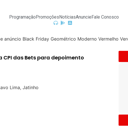
Programação
Promoções
Notícias
Anuncie
Fale Conosco
a CPI das Bets para depoimento