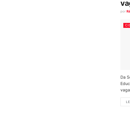
va
por
R
CI
Da S
Educ
vagas
LE