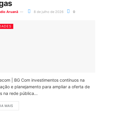
gas
ádio Aruanã
8 de julho de 2026
0
DADES
ecom | BG Com investimentos contínuos na
ação e planejamento para ampliar a oferta de
 na rede pública...
IA MAIS