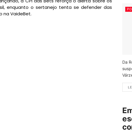
nçando, a CPI das Bets reforça o alerta sobre os
il, enquanto o sertanejo tenta se defender das
PO
o na VaideBet.
Da R
susp
Várz
LE
Em
es
co