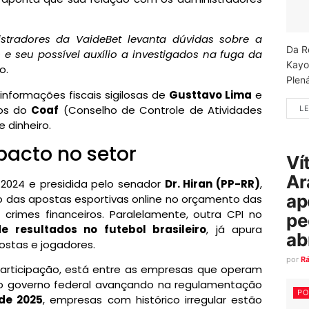
stradores da VaideBet levanta dúvidas sobre a
Da R
 e seu possível auxílio a investigados na fuga da
Kayo
o.
Plená
informações fiscais sigilosas de
Gusttavo Lima
e
ios do
Coaf
(Conselho de Controle de Atividades
LE
 dinheiro.
pacto no setor
Ví
Ar
 2024 e presidida pelo senador
Dr. Hiran (PP-RR)
,
ap
o das apostas esportivas online no orçamento das
 crimes financeiros. Paralelamente, outra CPI no
pe
 resultados no futebol brasileiro
, já apura
ab
stas e jogadores.
por
R
articipação, está entre as empresas que operam
m o governo federal avançando na regulamentação
PO
 de 2025
, empresas com histórico irregular estão