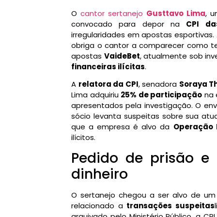
O
cantor sertanejo
Gusttavo Lima
, u
convocado para depor na
CPI da
irregularidades em apostas esportivas.
obriga o cantor a comparecer como t
apostas
VaideBet
, atualmente sob in
financeiras ilícitas
.
A
relatora da CPI
, senadora
Soraya T
Lima adquiriu
25% de participação
na 
apresentados pela investigação. O e
sócio levanta suspeitas sobre sua atu
que a empresa é alvo da
Operação I
ilícitos.
Pedido de prisão e
dinheiro
O sertanejo chegou a ser alvo de u
relacionado a
transações suspeitas
arquivado pelo Ministério Público, a C