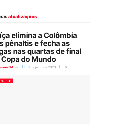
imas
atualizações
íça elimina a Colômbia
s pênaltis e fecha as
gas nas quartas de final
 Copa do Mundo
ruanã FM
8 de julho de 2026
0
PORTE