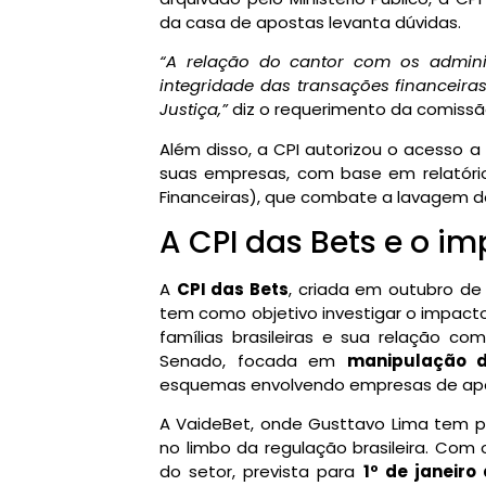
da casa de apostas levanta dúvidas.
“A relação do cantor com os admini
integridade das transações financeiras
Justiça,”
diz o requerimento da comissã
Além disso, a CPI autorizou o acesso a 
suas empresas, com base em relatór
Financeiras), que combate a lavagem de
A CPI das Bets e o im
A
CPI das Bets
, criada em outubro de
tem como objetivo investigar o impact
famílias brasileiras e sua relação com
Senado, focada em
manipulação de
esquemas envolvendo empresas de apo
A VaideBet, onde Gusttavo Lima tem p
no limbo da regulação brasileira. Co
do setor, prevista para
1º de janeiro