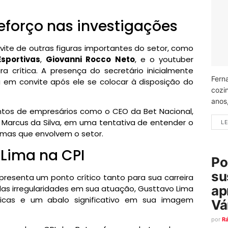
eforço nas investigações
ite de outras figuras importantes do setor, como
sportivas
,
Giovanni Rocco Neto
, e o youtuber
a crítica. A presença do secretário inicialmente
Fern
a em convite após ele se colocar à disposição do
cozi
anos
ntos de empresários como o CEO da Bet Nacional,
 Marcus da Silva, em uma tentativa de entender o
LE
mas que envolvem o setor.
 Lima na CPI
Po
su
resenta um ponto crítico tanto para sua carreira
ap
as irregularidades em sua atuação, Gusttavo Lima
ídicas e um abalo significativo em sua imagem
Vá
por
R