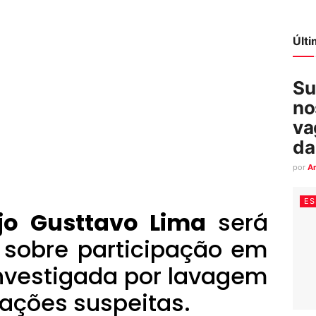
Últ
Su
no
va
da
por
A
ES
jo Gusttavo Lima
será
 sobre participação em
nvestigada por lavagem
sações suspeitas.