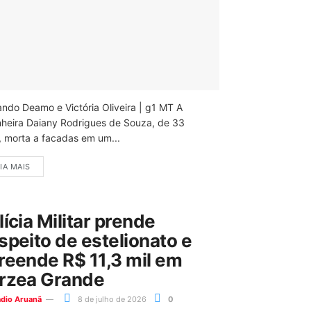
ando Deamo e Victória Oliveira | g1 MT A
nheira Daiany Rodrigues de Souza, de 33
, morta a facadas em um...
IA MAIS
lícia Militar prende
speito de estelionato e
reende R$ 11,3 mil em
rzea Grande
ádio Aruanã
8 de julho de 2026
0