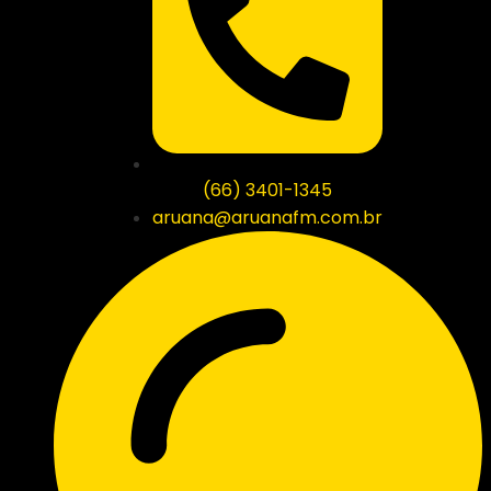
(66) 3401-1345
aruana@aruanafm.com.br