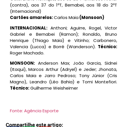
(contra), aos 37 do 1ºT, Bernabei, aos 18 do 2ºT
(Internacional)
Cartões amarelos:
Carlos Maia
(Monsoon)
INTERNACIONAL:
Anthoni; Aguirre, Rogel, Victor
Gabriel e Bernabei (Ramon); Ronaldo, Bruno
Henrique (Thiago Maia) e Vitinho; Carbonero,
Valencia (Lucca) e Borré (Wanderson).
Técnico:
Roger Machado.
MONSOON:
Anderson Max; João Garcia, Sidnei
(Itaqui), Marcos Arthur (Adryel) e Jeder; Jhonata,
Carlos Maia e Jarro Pedroso; Tony Júnior (Cris
Magno), Leandro (Léo Bahia) e Tomi Montefiori.
Técnico:
Guilherme Weisheimer
Fonte: Agência Esporte
Compartilhe este artigo: