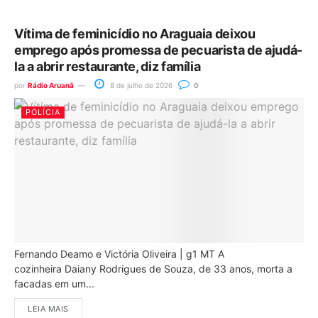
Vítima de feminicídio no Araguaia deixou
emprego após promessa de pecuarista de ajudá-
la a abrir restaurante, diz família
por
Rádio Aruanã
8 de julho de 2026
0
POLÍCIA
Fernando Deamo e Victória Oliveira | g1 MT A
cozinheira Daiany Rodrigues de Souza, de 33 anos, morta a
facadas em um...
LEIA MAIS