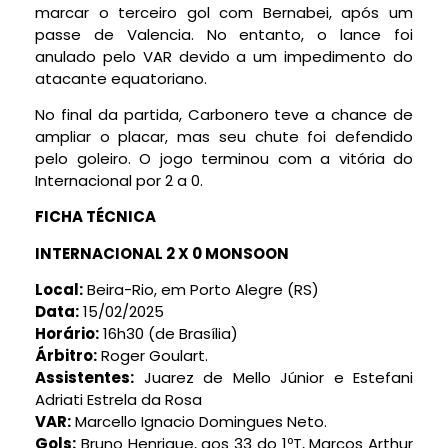
marcar o terceiro gol com Bernabei, após um
passe de Valencia. No entanto, o lance foi
anulado pelo VAR devido a um impedimento do
atacante equatoriano.
No final da partida, Carbonero teve a chance de
ampliar o placar, mas seu chute foi defendido
pelo goleiro. O jogo terminou com a vitória do
Internacional por 2 a 0.
FICHA TÉCNICA
INTERNACIONAL 2 X 0 MONSOON
Local:
Beira-Rio, em Porto Alegre (RS)
Data:
15/02/2025
Horário:
16h30 (de Brasília)
Árbitro:
Roger Goulart.
Assistentes:
Juarez de Mello Júnior e Estefani
Adriati Estrela da Rosa
VAR:
Marcello Ignacio Domingues Neto.
Gols:
Bruno Henrique, aos 33 do 1ºT, Marcos Arthur