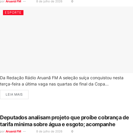
por
Aruanã FM
8 de julho de 2026
0
ESPORTE
Da Redação Rádio Aruanã FM A seleção suíça conquistou nesta
terça-feira a última vaga nas quartas de final da Copa...
LEIA MAIS
Deputados analisam projeto que proíbe cobrança de
tarifa mínima sobre água e esgoto; acompanhe
por
Aruanã FM
8 de julho de 2026
0