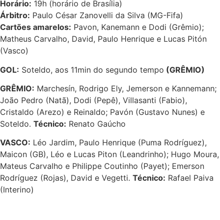
Horário:
19h (horário de Brasília)
Árbitro:
Paulo César Zanovelli da Silva (MG-Fifa)
Cartões amarelos:
Pavon, Kanemann e Dodi (Grêmio);
Matheus Carvalho, David, Paulo Henrique e Lucas Pitón
(Vasco)
GOL:
Soteldo, aos 11min do segundo tempo
(GRÊMIO)
GRÊMIO:
Marchesín, Rodrigo Ely, Jemerson e Kannemann;
João Pedro (Natã), Dodi (Pepê), Villasanti (Fabio),
Cristaldo (Arezo) e Reinaldo; Pavón (Gustavo Nunes) e
Soteldo.
Técnico:
Renato Gaúcho
VASCO:
Léo Jardim, Paulo Henrique (Puma Rodríguez),
Maicon (GB), Léo e Lucas Piton (Leandrinho); Hugo Moura,
Mateus Carvalho e Philippe Coutinho (Payet); Emerson
Rodríguez (Rojas), David e Vegetti.
Técnico:
Rafael Paiva
(Interino)