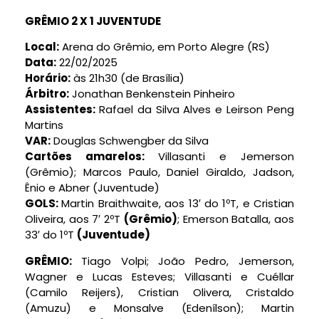
GRÊMIO 2 X 1 JUVENTUDE
Local:
Arena do Grêmio, em Porto Alegre (RS)
Data:
22/02/2025
Horário:
às 21h30 (de Brasília)
Árbitro:
Jonathan Benkenstein Pinheiro
Assistentes:
Rafael da Silva Alves e Leirson Peng
Martins
VAR:
Douglas Schwengber da Silva
Cartões amarelos:
Villasanti e Jemerson
(Grêmio); Marcos Paulo, Daniel Giraldo, Jadson,
Ênio e Abner (Juventude)
GOLS:
Martin Braithwaite, aos 13′ do 1ºT, e Cristian
Oliveira, aos 7′ 2ºT
(Grêmio)
; Emerson Batalla, aos
33′ do 1ºT
(Juventude)
GRÊMIO:
Tiago Volpi; João Pedro, Jemerson,
Wagner e Lucas Esteves; Villasanti e Cuéllar
(Camilo Reijers), Cristian Olivera, Cristaldo
(Amuzu) e Monsalve (Edenílson); Martin