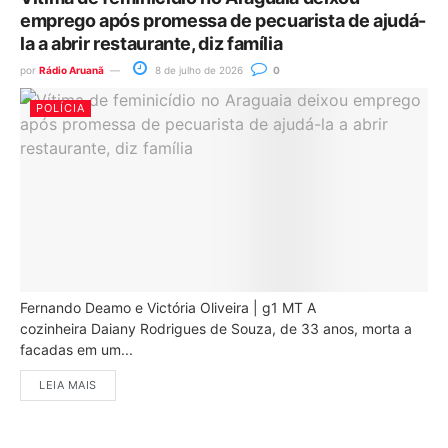
emprego após promessa de pecuarista de ajudá-
la a abrir restaurante, diz família
por
Rádio Aruanã
8 de julho de 2026
0
POLÍCIA
Fernando Deamo e Victória Oliveira | g1 MT A
cozinheira Daiany Rodrigues de Souza, de 33 anos, morta a
facadas em um...
LEIA MAIS