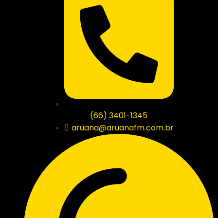
(66) 3401-1345
aruana@aruanafm.com.br