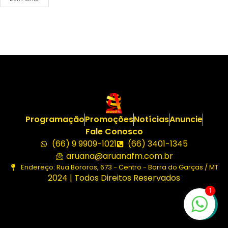
Programação
Promoções
Notícias
Anuncie
Fale Conosco
(66) 9 9909-1021
(66) 3401-1345
aruana@aruanafm.com.br
Endereço: Rua Bororos, 673 - Centro - Barra do Garças / MT
2024 | Todos Direitos Reservados
1