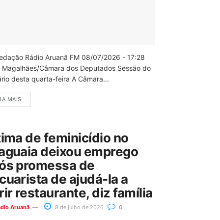
edação Rádio Aruanã FM 08/07/2026 - 17:28
 Magalhães/Câmara dos Deputados Sessão do
rio desta quarta-feira A Câmara...
IA MAIS
tima de feminicídio no
aguaia deixou emprego
ós promessa de
cuarista de ajudá-la a
rir restaurante, diz família
ádio Aruanã
8 de julho de 2026
0