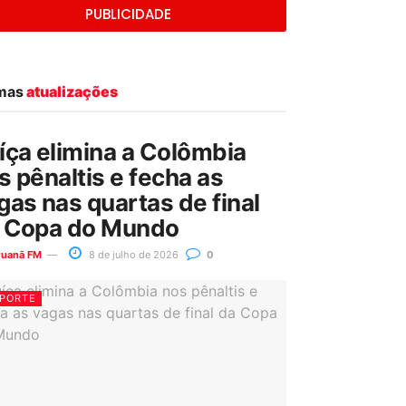
PUBLICIDADE
imas
atualizações
íça elimina a Colômbia
s pênaltis e fecha as
gas nas quartas de final
 Copa do Mundo
ruanã FM
8 de julho de 2026
0
PORTE