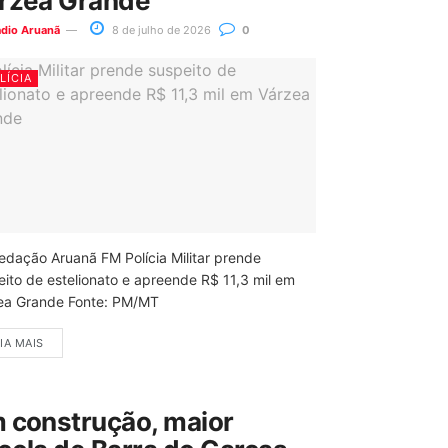
rzea Grande
ádio Aruanã
8 de julho de 2026
0
LÍCIA
edação Aruanã FM Polícia Militar prende
eito de estelionato e apreende R$ 11,3 mil em
ea Grande Fonte: PM/MT
IA MAIS
 construção, maior