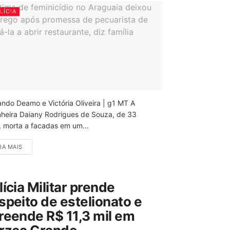
LÍCIA
ando Deamo e Victória Oliveira | g1 MT A
nheira Daiany Rodrigues de Souza, de 33
, morta a facadas em um...
IA MAIS
lícia Militar prende
speito de estelionato e
reende R$ 11,3 mil em