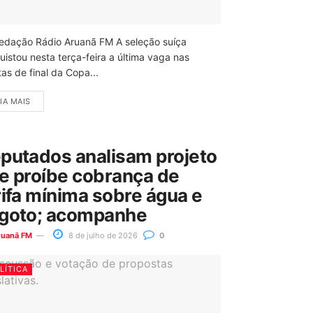
edação Rádio Aruanã FM A seleção suíça
uistou nesta terça-feira a última vaga nas
as de final da Copa...
IA MAIS
putados analisam projeto
e proíbe cobrança de
rifa mínima sobre água e
goto; acompanhe
ruanã FM
8 de julho de 2026
0
LÍTICA