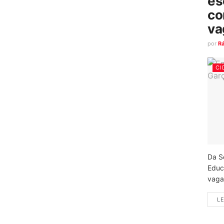
es
co
va
por
R
CI
Da S
Educ
vagas
LE