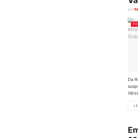
Vá
por
R
PO
Da R
susp
Várz
LE
Em