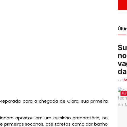
Últ
Su
no
va
da
por
A
ES
preparada para a chegada de Clara, sua primeira
iadora apostou em um cursinho preparatório, no
 primeiros socorros, até tarefas como dar banho