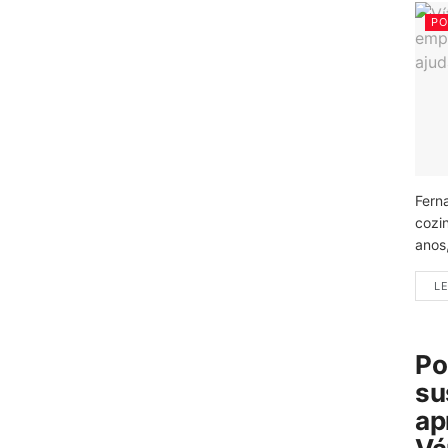
PO
Fern
cozi
anos
LE
Po
su
ap