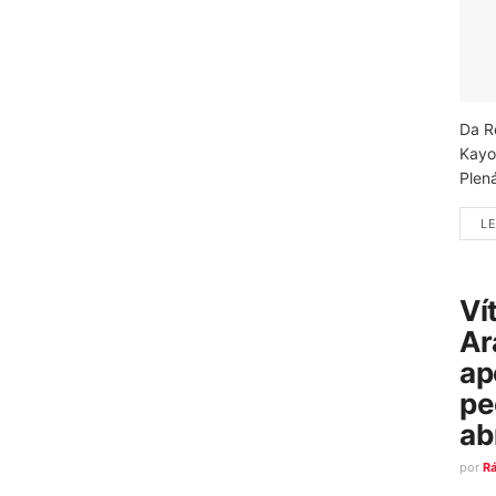
Da R
Kayo
Plená
LE
Ví
Ar
ap
pe
ab
por
R