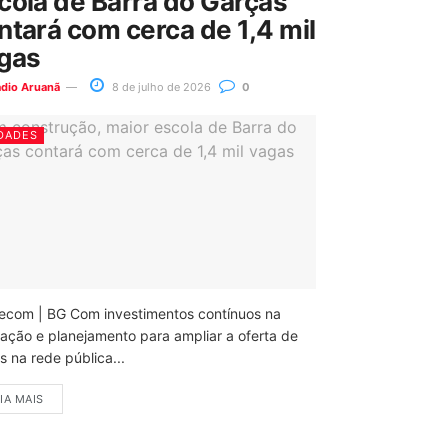
cola de Barra do Garças
ntará com cerca de 1,4 mil
gas
ádio Aruanã
8 de julho de 2026
0
DADES
ecom | BG Com investimentos contínuos na
ação e planejamento para ampliar a oferta de
 na rede pública...
IA MAIS