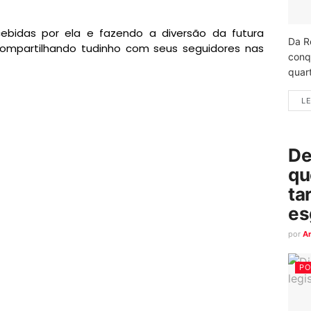
ebidas por ela e fazendo a diversão da futura
Da R
 compartilhando tudinho com seus seguidores nas
conq
quart
LE
De
qu
ta
es
por
A
PO