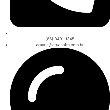
(66) 3401-1345
aruana@aruanafm.com.br