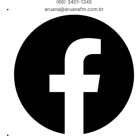
(66) 3401-1345
aruana@aruanafm.com.br