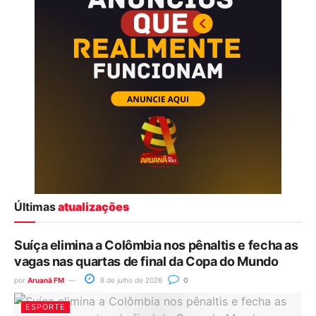
Últimas
atualizações
Suíça elimina a Colômbia nos pênaltis e fecha as
vagas nas quartas de final da Copa do Mundo
por
Aruanã FM
8 de julho de 2026
0
ESPORTE