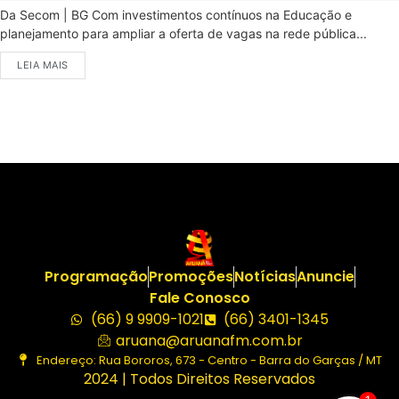
Da Secom | BG Com investimentos contínuos na Educação e
planejamento para ampliar a oferta de vagas na rede pública...
LEIA MAIS
Programação
Promoções
Notícias
Anuncie
Fale Conosco
(66) 9 9909-1021
(66) 3401-1345
aruana@aruanafm.com.br
Endereço: Rua Bororos, 673 - Centro - Barra do Garças / MT
2024 | Todos Direitos Reservados