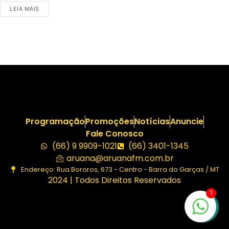
LEIA MAIS
Programação
Promoções
Notícias
Anuncie
Fale Conosco
(66) 9 9909-1021
(66) 3401-1345
aruana@aruanafm.com.br
Endereço: Rua Bororos, 673 - Centro - Barra do Garças / MT
2024 | Todos Direitos Reservados
1