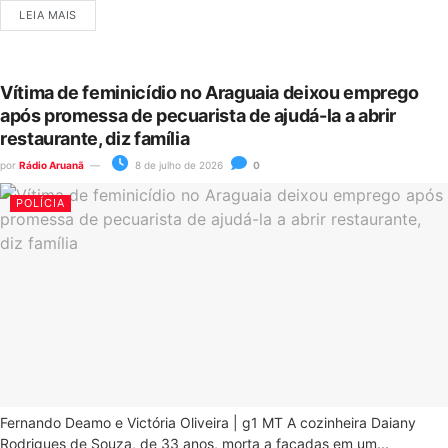
LEIA MAIS
Vítima de feminicídio no Araguaia deixou emprego
após promessa de pecuarista de ajudá-la a abrir
restaurante, diz família
por
Rádio Aruanã
8 de julho de 2026
0
POLÍCIA
Fernando Deamo e Victória Oliveira | g1 MT A cozinheira Daiany
Rodrigues de Souza, de 33 anos, morta a facadas em um...