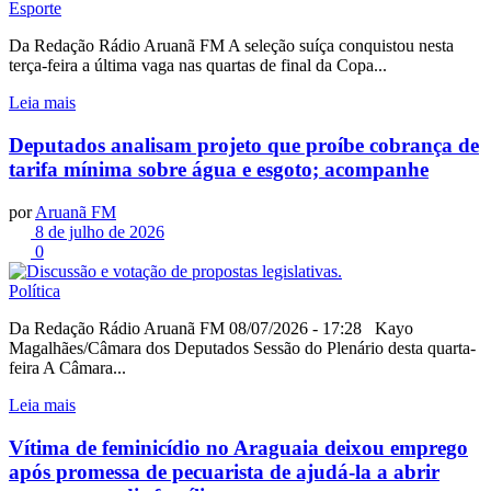
Esporte
Da Redação Rádio Aruanã FM A seleção suíça conquistou nesta
terça-feira a última vaga nas quartas de final da Copa...
Leia mais
Deputados analisam projeto que proíbe cobrança de
tarifa mínima sobre água e esgoto; acompanhe
por
Aruanã FM
8 de julho de 2026
0
Política
Da Redação Rádio Aruanã FM 08/07/2026 - 17:28 Kayo
Magalhães/Câmara dos Deputados Sessão do Plenário desta quarta-
feira A Câmara...
Leia mais
Vítima de feminicídio no Araguaia deixou emprego
após promessa de pecuarista de ajudá-la a abrir