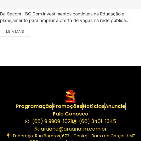
Da Secom | BG Com investimentos contínuos na Educação e
planejamento para ampliar a oferta de vagas na rede pública...
LEIA MAIS
Programação
Promoções
Notícias
Anuncie
Fale Conosco
(66) 9 9909-1021
(66) 3401-1345
aruana@aruanafm.com.br
Endereço: Rua Bororos, 673 - Centro - Barra do Garças / MT