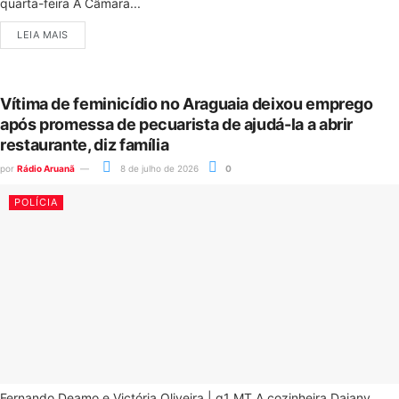
quarta-feira A Câmara...
LEIA MAIS
Vítima de feminicídio no Araguaia deixou emprego
após promessa de pecuarista de ajudá-la a abrir
restaurante, diz família
por
Rádio Aruanã
8 de julho de 2026
0
POLÍCIA
Fernando Deamo e Victória Oliveira | g1 MT A cozinheira Daiany