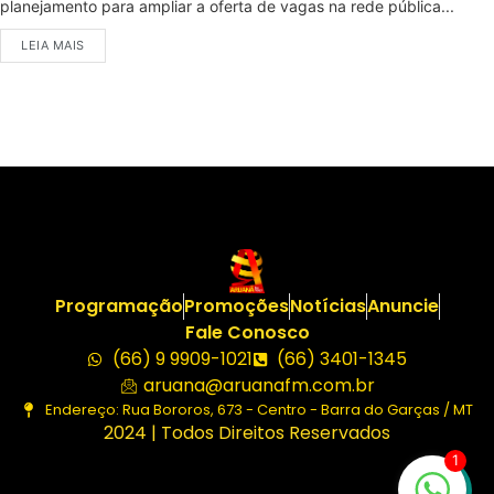
planejamento para ampliar a oferta de vagas na rede pública...
LEIA MAIS
Programação
Promoções
Notícias
Anuncie
Fale Conosco
(66) 9 9909-1021
(66) 3401-1345
aruana@aruanafm.com.br
Endereço: Rua Bororos, 673 - Centro - Barra do Garças / MT
2024 | Todos Direitos Reservados
1